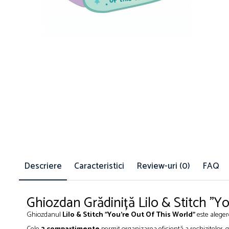
Suporturi și organizatoare de birou
Caiete și Blocuri
Blocnotesuri
Blocuri de desen
Caiete Biologie
Caiete cu Spirală
Caiete Dictando
Caiete Geografie
Caiete Matematica
Caiete Muzică
Caiete Studențești
Caiete Tip I
Descriere
Caracteristici
Review-uri
(0)
FAQ
Caiete Tip II
Caiete Velin
Vocabulare
Ghiozdan Grădiniță Lilo & Stitch "Y
Calculatoare
Ghiozdanul
Lilo & Stitch "You're Out Of This World"
este alegere
Instrumente de scris și desen