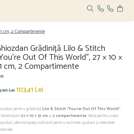
 31 cm, 2 Compartimente
hiozdan Grădiniță Lilo & Stitch
You're Out Of This World", 27 × 10 ×
1 cm, 2 Compartimente
st
103,41 Lei
4,90 Lei
iozdan pentru grădiniță
Lilo & Stitch "You're Out Of This World"
,
 dimensiuni
27 × 10 × 31 cm
și
2 compartimente
. Ideal pentru copiii
eșcolari, oferind spațiu suficient pentru rechizite, gustare și obiectele
rsonale.