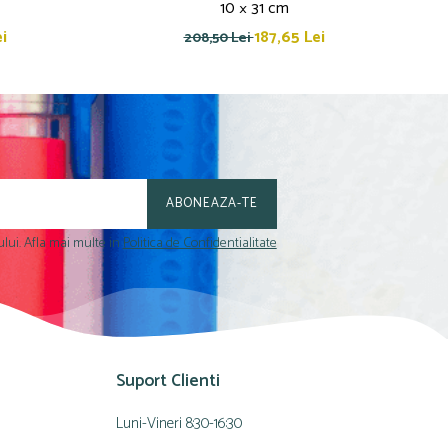
10 × 31 cm
i
187,65 Lei
208,50 Lei
lui. Afla mai multe in
Politica de Confidentialitate
Suport Clienti
Luni-Vineri 8:30-16:30