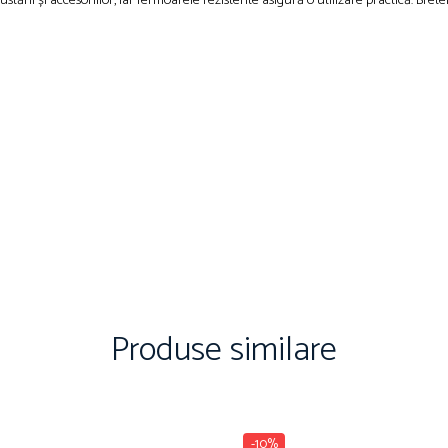
stării și accesoriilor, iar fermoarele rezistente asigură o utilizare practică. Bret
Produse similare
-10%