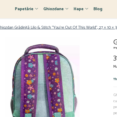
Papetărie
Ghiozdane
Hape
Blog
hiozdan Grădiniță Lilo & Stitch "You're Out Of This World", 27 × 10 ×
G
"
3
Mu
11
Gh
cu
pr
pe