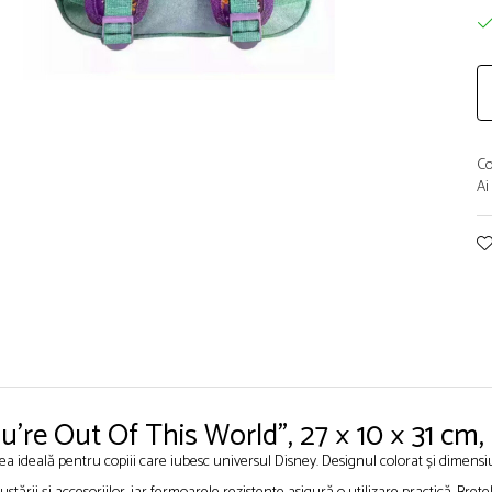
Co
Ai
ou're Out Of This World", 27 × 10 × 31 c
a ideală pentru copiii care iubesc universul Disney. Designul colorat și dimensiun