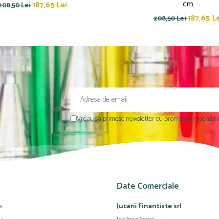
cm
187,65 Lei
208,50 Lei
187,65 Le
208,50 Lei
Vreau sa primesc newsletter cu promotiile magazinu
Date Comerciale
a
Jucarii Finantiste srl