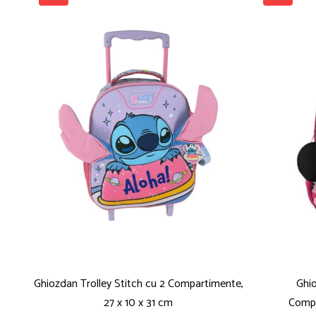
Caiete mecanice
Clipboard-uri
Dosare Carton
Dosare Plastic
Folii de protecție
Mape
Penare
Penare cu doua compartimente
Penare cu trei compartimente
Penare cu un compartiment
Penare echipate
Penare neechipate
Pictură și desen
Accesorii pentru pictură
Acuarele
Ghiozdan Trolley Stitch cu 2 Compartimente,
Ghio
Creioane grafit și cărbune
27 x 10 x 31 cm
Compa