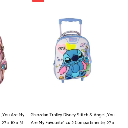
l „You Are My
Ghiozdan Trolley Disney Stitch & Angel „You
Ghi
27 × 10 × 31
Are My Favourite” cu 2 Compartimente, 27 ×