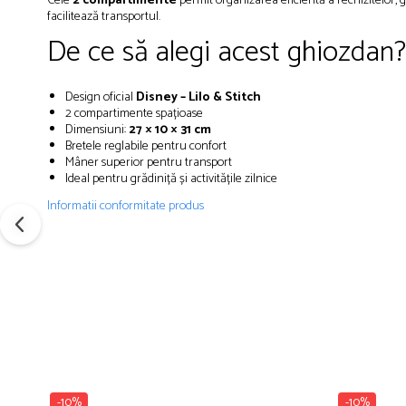
Cele
2 compartimente
permit organizarea eficientă a rechizitelor, gu
facilitează transportul.
Brush Pen-uri
De ce să alegi acest ghiozdan?
Carioci
Creioane cerate
Creioane colorate
Design oficial
Disney – Lilo & Stitch
Creioane mecanice
2 compartimente spațioase
Dimensiuni:
27 × 10 × 31 cm
Linere
Bretele reglabile pentru confort
Markere
Mâner superior pentru transport
Ideal pentru grădiniță și activitățile zilnice
Mine pentru creioane mecanice
Informatii conformitate produs
Pixuri
Rezerve stilouri
Rollere
Stilouri
Măsurare și trasare
Rigle
Organizare și Arhivare
Accesorii de organizare
-10%
-10%
Bibliorafturi