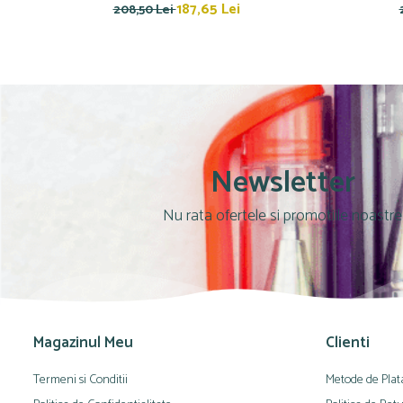
Culori acrilice
187,65 Lei
208,50 Lei
Culori în ulei
Pensule
Plastilină
Tempera și Guașe
Tăiere și lipire
Foarfeci
Newsletter
Lipici
Nu rata ofertele si promotiile noastre
Magazinul Meu
Clienti
Termeni si Conditii
Metode de Plat