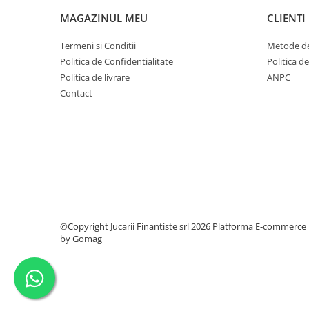
Caiete mecanice
MAGAZINUL MEU
CLIENTI
Clipboard-uri
Termeni si Conditii
Metode de
Dosare Carton
Politica de Confidentialitate
Politica d
Dosare Plastic
Politica de livrare
ANPC
Folii de protecție
Contact
Mape
Penare
Penare cu doua compartimente
Penare cu trei compartimente
Penare cu un compartiment
Penare echipate
Penare neechipate
©Copyright Jucarii Finantiste srl 2026
Platforma E-commerce
Pictură și desen
by Gomag
Accesorii pentru pictură
Acuarele
Creioane grafit și cărbune