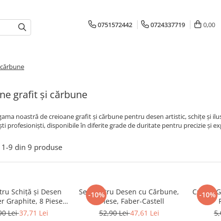
0751572442
0724337719
0,00
i cărbune
ne grafit și cărbune
gama noastră de creioane grafit și cărbune pentru desen artistic, schițe și ilus
iști profesioniști, disponibile în diferite grade de duritate pentru precizie și 
1-
9
din
9
produse
tru Schiță și Desen
Set pentru Desen cu Cărbune,
Creion G
-10%
-10%
r Graphite, 8 Piese,
7 Piese, Faber-Castell
aber-Castell
90 Lei
37,71 Lei
52,90 Lei
47,61 Lei
5,