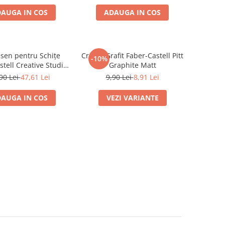
AUGA IN COS
ADAUGA IN COS
sen pentru Schițe
Creion Grafit Faber-Castell Pitt
-10%
tell Creative Studio,
Graphite Matt
13 Piese
90 Lei
47,61 Lei
9,90 Lei
8,91 Lei
AUGA IN COS
VEZI VARIANTE