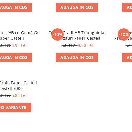
AUGA IN COS
ADAUGA IN COS
AD
rafit HB cu Gumă Gri
Creion Grafit HB Triunghiular
Set De
-10%
-10%
aber-Castell
Dinozauri Faber-Castell
Faber-Cas
50 Lei
4,95 Lei
5,00 Lei
4,50 Lei
52,
AUGA IN COS
ADAUGA IN COS
AD
Grafit Faber-Castell
Castell 9000
50 Lei
5,85 Lei
EZI VARIANTE