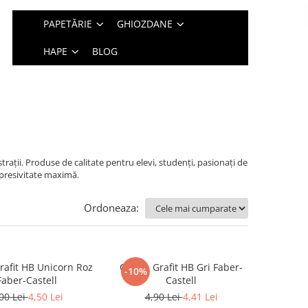
PAPETĂRIE
GHIOZDANE
HAPE
BLOG
trații. Produse de calitate pentru elevi, studenți, pasionați de
expresivitate maximă.
Ordoneaza:
rafit HB Unicorn Roz
Creion Grafit HB Gri Faber-
-10%
Faber-Castell
Castell
00 Lei
4,50 Lei
4,90 Lei
4,41 Lei