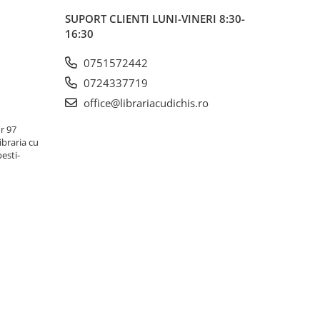
SUPORT CLIENTI
LUNI-VINERI 8:30-
16:30
0751572442
0724337719
office@librariacudichis.ro
r 97
ibraria cu
pesti-