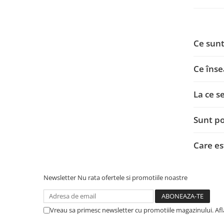
Brush Pen-uri
Carioci
Creioane cerate
Ce sunt
Creioane colorate
Creioane mecanice
Ce înse
Linere
Markere
La ce s
Mine pentru creioane mecanice
Pixuri
Sunt po
Rezerve stilouri
Rollere
Care es
Stilouri
Măsurare și trasare
Newsletter
Nu rata ofertele si promotiile noastre
Rigle
Organizare și Arhivare
Vreau sa primesc newsletter cu promotiile magazinului. Af
Accesorii de organizare
Bibliorafturi