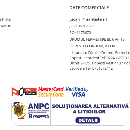
DATE COMERCIALE
 Plata
Jucarii Finantiste srl
e Retur
J23/1967/2020
RO41173670
DRUMUL FERMEI 69E BL 6 AP 18
POPESTI LEORDENI, ILFOV
Libraria cu Dichis - Drumul Fermei n
Popesti-Leordeni Tel: 0724337719 L
Dichis 2 - Str. Popesti Vest nr 37 Po
Leordeni Tel: 0751572442