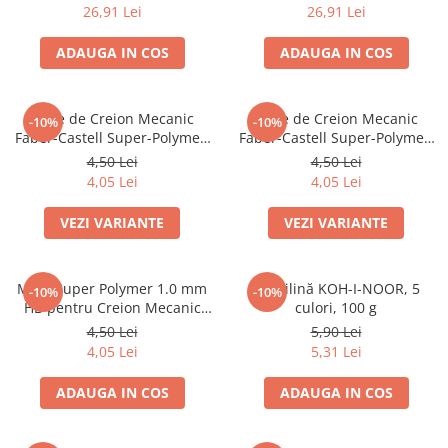
26,91 Lei
26,91 Lei
Dosare Carton
Dosare Plastic
ADAUGA IN COS
ADAUGA IN COS
Folii de protecție
Mape
Mine de Creion Mecanic
Mine de Creion Mecanic
-10%
-10%
Penare
Faber-Castell Super-Polymer,
Faber-Castell Super-Polymer,
0,5 mm, HB/B, 12 Bucăți
0,7 mm, HB/B, 12 Bucăți
Penare cu doua compartimente
4,50 Lei
4,50 Lei
4,05 Lei
4,05 Lei
Penare cu trei compartimente
Penare cu un compartiment
VEZI VARIANTE
VEZI VARIANTE
Penare echipate
Penare neechipate
Mine Super Polymer 1.0 mm
Plastilină KOH-I-NOOR, 5
Pictură și desen
-10%
-10%
HB pentru Creion Mecanic
culori, 100 g
Accesorii pentru pictură
Faber-Castell
4,50 Lei
5,90 Lei
Acuarele
4,05 Lei
5,31 Lei
Creioane grafit și cărbune
ADAUGA IN COS
ADAUGA IN COS
Culori acrilice
Culori în ulei