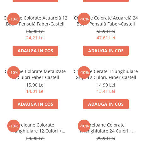
Creioane cerate
Creioane colorate
Creioane Colorate Acuarelă 12
Creioane Colorate Acuarelă 24
-10%
-10%
Creioane mecanice
Buc + Pensulă Faber-Castell
Buc + Pensulă Faber-Castell
Linere
26,90 Lei
52,90 Lei
24,21 Lei
47,61 Lei
Markere
Mine pentru creioane mecanice
ADAUGA IN COS
ADAUGA IN COS
Pixuri
Rezerve stilouri
Creioane Colorate Metalizate
Creioane Cerate Triunghiulare
Rollere
-10%
-10%
10 Culori Faber-Castell
Grip, 12 Culori, Faber-Castell
Stilouri
15,90 Lei
14,90 Lei
Măsurare și trasare
14,31 Lei
13,41 Lei
Rigle
ADAUGA IN COS
ADAUGA IN COS
Organizare și Arhivare
Accesorii de organizare
Bibliorafturi
Creioane Colorate
Creioane Colorate
-10%
-10%
Triunghiulare 12 Culori +
Triunghiulare 24 Culori +
Caiete mecanice
Ascuțitoare Eco Faber-Castell
Ascuțitoare Eco Faber-Castell
29,90 Lei
29,90 Lei
Clipboard-uri