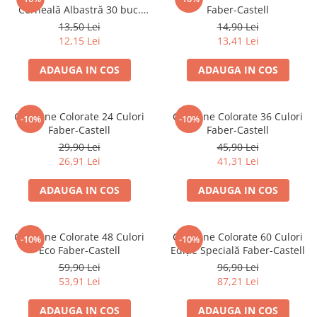
Cerneală Albastră 30 buc.
Faber-Castell
Blocnotesuri
Faber-Castell
13,50 Lei
14,90 Lei
Blocuri de desen
12,15 Lei
13,41 Lei
Caiete Biologie
Caiete cu Spirală
ADAUGA IN COS
ADAUGA IN COS
Caiete Dictando
Caiete Geografie
Creioane Colorate 24 Culori
Creioane Colorate 36 Culori
-10%
-10%
Caiete Matematica
Faber-Castell
Faber-Castell
Caiete Muzică
29,90 Lei
45,90 Lei
Caiete Studențești
26,91 Lei
41,31 Lei
Caiete Tip I
ADAUGA IN COS
ADAUGA IN COS
Caiete Tip II
Caiete Velin
Vocabulare
Creioane Colorate 48 Culori
Creioane Colorate 60 Culori
-10%
-10%
Eco Faber-Castell
Ediție Specială Faber-Castell
Calculatoare
59,90 Lei
96,90 Lei
Instrumente de scris și desen
53,91 Lei
87,21 Lei
Brush Pen-uri
ADAUGA IN COS
ADAUGA IN COS
Carioci