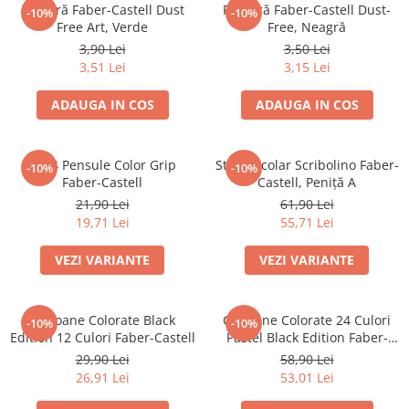
Pensule
Radieră Faber-Castell Dust
Radieră Faber-Castell Dust-
-10%
-10%
Plastilină
Free Art, Verde
Free, Neagră
3,90 Lei
3,50 Lei
Tempera și Guașe
3,51 Lei
3,15 Lei
Tăiere și lipire
Foarfeci
ADAUGA IN COS
ADAUGA IN COS
Lipici
Set 4 Pensule Color Grip
Stilou Școlar Scribolino Faber-
-10%
-10%
Faber-Castell
Castell, Peniță A
21,90 Lei
61,90 Lei
19,71 Lei
55,71 Lei
VEZI VARIANTE
VEZI VARIANTE
Creioane Colorate Black
Creioane Colorate 24 Culori
-10%
-10%
Edition 12 Culori Faber-Castell
Pastel Black Edition Faber-
Castell
29,90 Lei
58,90 Lei
26,91 Lei
53,01 Lei