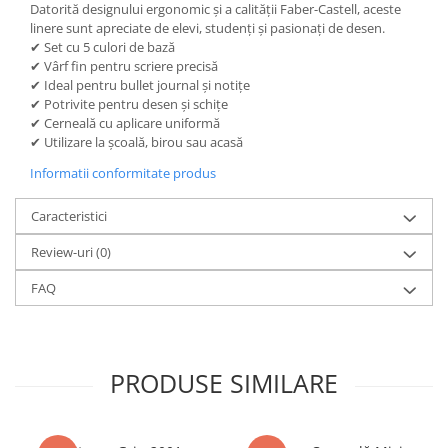
Datorită designului ergonomic și a calității Faber-Castell, aceste
Dosare Carton
linere sunt apreciate de elevi, studenți și pasionați de desen.
✔ Set cu 5 culori de bază
Dosare Plastic
✔ Vârf fin pentru scriere precisă
Folii de protecție
✔ Ideal pentru bullet journal și notițe
Mape
✔ Potrivite pentru desen și schițe
✔ Cerneală cu aplicare uniformă
Penare
✔ Utilizare la școală, birou sau acasă
Penare cu doua compartimente
Informatii conformitate produs
Penare cu trei compartimente
Penare cu un compartiment
Caracteristici
Penare echipate
Review-uri
(0)
Penare neechipate
FAQ
Pictură și desen
Accesorii pentru pictură
Acuarele
Creioane grafit și cărbune
PRODUSE SIMILARE
Culori acrilice
Culori în ulei