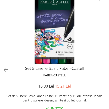
Blocnotesuri
Blocuri de desen
Caiete Biologie
Caiete cu Spirală
Caiete Dictando
Caiete Geografie
Caiete Matematica
Caiete Muzică
Caiete Studențești
Caiete Tip I
Caiete Tip II
Set 5 Linere Basic Faber-Castell
Caiete Velin
FABER-CASTELL
Vocabulare
16,90 Lei
15,21 Lei
Calculatoare
Instrumente de scris și desen
Set de 5 linere Basic Faber-Castell cu vârf fin și culori intense, ideale
pentru scriere, desen, schițe și bullet journal.
Brush Pen-uri
Carioci
IN STOC