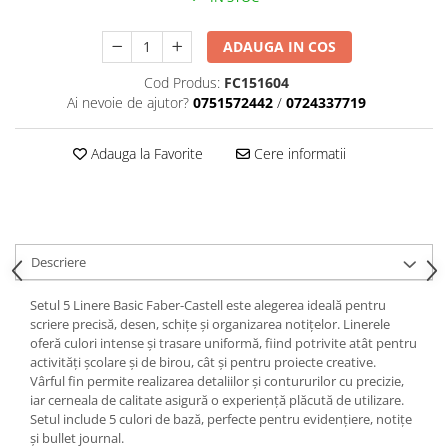
Creioane cerate
ADAUGA IN COS
Creioane colorate
Creioane mecanice
Cod Produs:
FC151604
Linere
Ai nevoie de ajutor?
0751572442
/
0724337719
Markere
Mine pentru creioane mecanice
Adauga la Favorite
Cere informatii
Pixuri
Rezerve stilouri
Rollere
Stilouri
Descriere
Măsurare și trasare
Setul 5 Linere Basic Faber-Castell este alegerea ideală pentru
Rigle
scriere precisă, desen, schițe și organizarea notițelor. Linerele
Organizare și Arhivare
oferă culori intense și trasare uniformă, fiind potrivite atât pentru
activități școlare și de birou, cât și pentru proiecte creative.
Accesorii de organizare
Vârful fin permite realizarea detaliilor și contururilor cu precizie,
Bibliorafturi
iar cerneala de calitate asigură o experiență plăcută de utilizare.
Setul include 5 culori de bază, perfecte pentru evidențiere, notițe
Caiete mecanice
și bullet journal.
Clipboard-uri