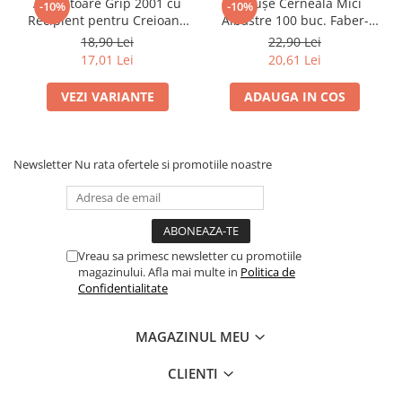
Pensule
Ascuțitoare Grip 2001 cu
Cartușe Cerneală Mici
-10%
-10%
Recipient pentru Creioane
Albastre 100 buc. Faber-
Plastilină
Standard și Jumbo Faber-
Castell
18,90 Lei
22,90 Lei
Tempera și Guașe
Castell
17,01 Lei
20,61 Lei
Tăiere și lipire
VEZI VARIANTE
ADAUGA IN COS
Foarfeci
Lipici
Newsletter
Nu rata ofertele si promotiile noastre
Vreau sa primesc newsletter cu promotiile
magazinului. Afla mai multe in
Politica de
Confidentialitate
MAGAZINUL MEU
CLIENTI