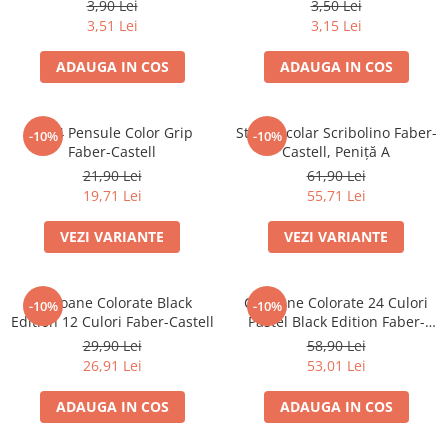
3,90 Lei
3,50 Lei
3,51 Lei
3,15 Lei
ADAUGA IN COS
ADAUGA IN COS
Set 4 Pensule Color Grip
Stilou Școlar Scribolino Faber-
-10%
-10%
Faber-Castell
Castell, Peniță A
21,90 Lei
61,90 Lei
19,71 Lei
55,71 Lei
VEZI VARIANTE
VEZI VARIANTE
Creioane Colorate Black
Creioane Colorate 24 Culori
-10%
-10%
Edition 12 Culori Faber-Castell
Pastel Black Edition Faber-
Castell
29,90 Lei
58,90 Lei
26,91 Lei
53,01 Lei
ADAUGA IN COS
ADAUGA IN COS