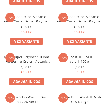
Culori acrilice
ADAUGA IN COS
ADAUGA IN COS
Culori în ulei
Pensule
Mine de Creion Mecanic
Mine de Creion Mecanic
-10%
-10%
Plastilină
Faber-Castell Super-Polymer,
Faber-Castell Super-Polymer,
Tempera și Guașe
0,5 mm, HB/B, 12 Bucăți
0,7 mm, HB/B, 12 Bucăți
4,50 Lei
4,50 Lei
Tăiere și lipire
4,05 Lei
4,05 Lei
Foarfeci
VEZI VARIANTE
VEZI VARIANTE
Lipici
Mine Super Polymer 1.0 mm
Plastilină KOH-I-NOOR, 5
-10%
-10%
HB pentru Creion Mecanic
culori, 100 g
Faber-Castell
4,50 Lei
5,90 Lei
4,05 Lei
5,31 Lei
ADAUGA IN COS
ADAUGA IN COS
Radieră Faber-Castell Dust
Radieră Faber-Castell Dust-
-10%
-10%
Free Art, Verde
Free, Neagră