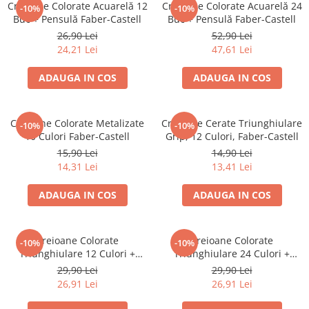
Creioane Colorate Acuarelă 12
Creioane Colorate Acuarelă 24
-10%
-10%
Caiete mecanice
Buc + Pensulă Faber-Castell
Buc + Pensulă Faber-Castell
Clipboard-uri
26,90 Lei
52,90 Lei
24,21 Lei
47,61 Lei
Dosare Carton
Dosare Plastic
ADAUGA IN COS
ADAUGA IN COS
Folii de protecție
Mape
Creioane Colorate Metalizate
Creioane Cerate Triunghiulare
Penare
-10%
-10%
10 Culori Faber-Castell
Grip, 12 Culori, Faber-Castell
Penare cu doua compartimente
15,90 Lei
14,90 Lei
Penare cu trei compartimente
14,31 Lei
13,41 Lei
Penare cu un compartiment
ADAUGA IN COS
ADAUGA IN COS
Penare echipate
Penare neechipate
Pictură și desen
Creioane Colorate
Creioane Colorate
-10%
-10%
Triunghiulare 12 Culori +
Triunghiulare 24 Culori +
Accesorii pentru pictură
Ascuțitoare Eco Faber-Castell
Ascuțitoare Eco Faber-Castell
29,90 Lei
29,90 Lei
Acuarele
26,91 Lei
26,91 Lei
Creioane grafit și cărbune