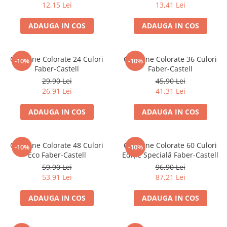
12,15 Lei
13,41 Lei
Brush Pen-uri
Carioci
ADAUGA IN COS
ADAUGA IN COS
Creioane cerate
Creioane colorate
Creioane Colorate 24 Culori
Creioane Colorate 36 Culori
-10%
-10%
Creioane mecanice
Faber-Castell
Faber-Castell
Linere
29,90 Lei
45,90 Lei
Markere
26,91 Lei
41,31 Lei
Mine pentru creioane mecanice
ADAUGA IN COS
ADAUGA IN COS
Pixuri
Rezerve stilouri
Rollere
Creioane Colorate 48 Culori
Creioane Colorate 60 Culori
-10%
-10%
Eco Faber-Castell
Ediție Specială Faber-Castell
Stilouri
59,90 Lei
96,90 Lei
Măsurare și trasare
53,91 Lei
87,21 Lei
Rigle
Organizare și Arhivare
ADAUGA IN COS
ADAUGA IN COS
Accesorii de organizare
Bibliorafturi