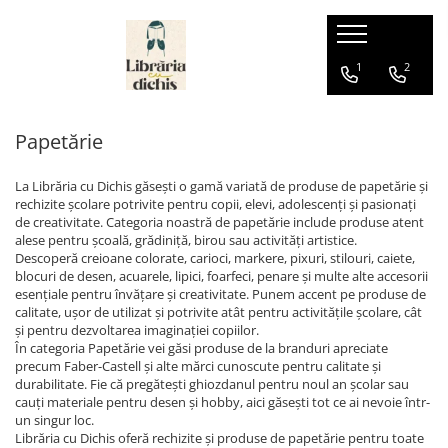
Papetărie
Ghiozdane
Hape
1
2
Accesorii școlare
Ghiozdane cu Roți
Jucării pentru Bebeluși
Papetărie
Numărători
Ghiozdane Ergonomice
Ascuțire și ștergere
Ghiozdane grădiniță
La Librăria cu Dichis găsești o gamă variată de produse de papetărie și
Ascuțitori
Ghiozdane școală
rechizite școlare potrivite pentru copii, elevi, adolescenți și pasionați
Corectoare
de creativitate. Categoria noastră de papetărie include produse atent
Ghiozdane Clasa Pregătitoare
alese pentru școală, grădiniță, birou sau activități artistice.
Radiere
Ghiozdane Clasele I-IV
Descoperă creioane colorate, carioci, markere, pixuri, stilouri, caiete,
Birotică și organizare birou
blocuri de desen, acuarele, lipici, foarfeci, penare și multe alte accesorii
Ghiozdane Gimnaziu și Liceu
esențiale pentru învățare și creativitate. Punem accent pe produse de
Agrafe de birou
calitate, ușor de utilizat și potrivite atât pentru activitățile școlare, cât
Benzi adezive
și pentru dezvoltarea imaginației copiilor.
În categoria Papetărie vei găsi produse de la branduri apreciate
Capsatoare
precum Faber-Castell și alte mărci cunoscute pentru calitate și
Capse
durabilitate. Fie că pregătești ghiozdanul pentru noul an școlar sau
cauți materiale pentru desen și hobby, aici găsești tot ce ai nevoie într-
Decapsatoare
un singur loc.
Perforatoare
Librăria cu Dichis oferă rechizite și produse de papetărie pentru toate