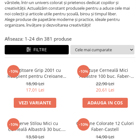
vârstele, într-un univers colorat și prietenos dedicat copiilor și
Suporturi și organizatoare de birou
creativității. Actualizăm constant produsele pentru a aduce cele mai
Caiete și Blocuri
noi colecții și articole utile pentru școală, birou și timpul liber.
Alege produse de papetărie moderne și practice, ideale pentru
Blocnotesuri
organizare, învățare și dezvoltarea creativității!
Blocuri de desen
Caiete Biologie
Afiseaza:
1-
24
din
381
produse
Caiete cu Spirală
FILTRE
Caiete Dictando
Caiete Geografie
Ascuțitoare Grip 2001 cu
Cartușe Cerneală Mici
Caiete Matematica
-10%
-10%
Recipient pentru Creioane
Albastre 100 buc. Faber-
Caiete Muzică
Standard și Jumbo Faber-
Castell
18,90 Lei
22,90 Lei
Caiete Studențești
Castell
17,01 Lei
20,61 Lei
Caiete Tip I
VEZI VARIANTE
ADAUGA IN COS
Caiete Tip II
Caiete Velin
Vocabulare
Rezerve Stilou Mici cu
Creioane Colorate 12 Culori
-10%
-10%
Calculatoare
Cerneală Albastră 30 buc.
Faber-Castell
Faber-Castell
13,50 Lei
14,90 Lei
Instrumente de scris și desen