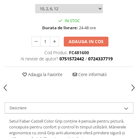
Creioane cerate
Creioane colorate
IN STOC
Creioane mecanice
Durata de livrare:
24-48 ore
Linere
Markere
ADAUGA IN COS
Mine pentru creioane mecanice
Cod Produs:
FC481600
Pixuri
Ai nevoie de ajutor?
0751572442
/
0724337719
Rezerve stilouri
Rollere
Adauga la Favorite
Cere informatii
Stilouri
Măsurare și trasare
Rigle
Organizare și Arhivare
Descriere
Accesorii de organizare
Setul Faber-Castell Color Grip conține 4 pensule pentru pictură,
Bibliorafturi
concepute pentru confort și control în timpul utilizării. Mânerele
Caiete mecanice
ergonomice cu zonă Grip anti-alunecare oferă prindere sigură și
Clipboard-uri