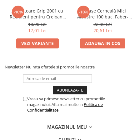
Pensule
Plastilină
Ascuțitoare Grip 2001 cu
Cartușe Cerneală Mici
-10%
-10%
Recipient pentru Creioane
Albastre 100 buc. Faber-
Tempera și Guașe
Standard și Jumbo Faber-
Castell
18,90 Lei
22,90 Lei
Tăiere și lipire
Castell
17,01 Lei
20,61 Lei
Foarfeci
Lipici
VEZI VARIANTE
ADAUGA IN COS
Newsletter
Nu rata ofertele si promotiile noastre
Vreau sa primesc newsletter cu promotiile
magazinului. Afla mai multe in
Politica de
Confidentialitate
MAGAZINUL MEU
CLIENTI