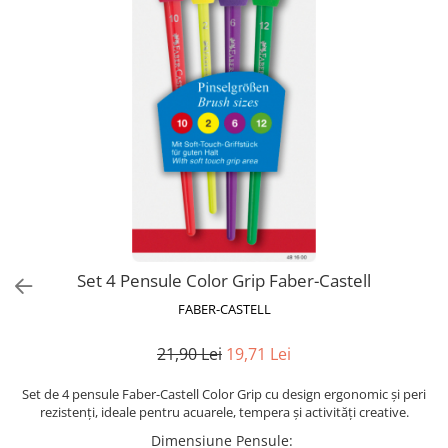
Blocnotesuri
Blocuri de desen
Caiete Biologie
Caiete cu Spirală
Caiete Dictando
Caiete Geografie
Caiete Matematica
Caiete Muzică
Caiete Studențești
Caiete Tip I
Caiete Tip II
Set 4 Pensule Color Grip Faber-Castell
Caiete Velin
FABER-CASTELL
Vocabulare
21,90 Lei
19,71 Lei
Calculatoare
Instrumente de scris și desen
Set de 4 pensule Faber-Castell Color Grip cu design ergonomic și peri
rezistenți, ideale pentru acuarele, tempera și activități creative.
Brush Pen-uri
Dimensiune Pensule
:
Carioci