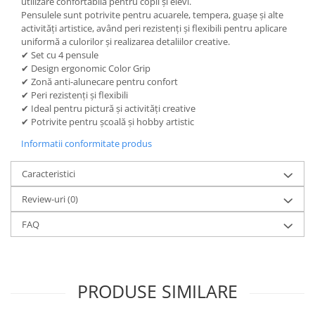
utilizare confortabilă pentru copii și elevi.
Pensulele sunt potrivite pentru acuarele, tempera, guașe și alte
Dosare Carton
activități artistice, având peri rezistenți și flexibili pentru aplicare
Dosare Plastic
uniformă a culorilor și realizarea detaliilor creative.
Folii de protecție
✔ Set cu 4 pensule
✔ Design ergonomic Color Grip
Mape
✔ Zonă anti-alunecare pentru confort
Penare
✔ Peri rezistenți și flexibili
✔ Ideal pentru pictură și activități creative
Penare cu doua compartimente
✔ Potrivite pentru școală și hobby artistic
Penare cu trei compartimente
Informatii conformitate produs
Penare cu un compartiment
Penare echipate
Caracteristici
Penare neechipate
Review-uri
(0)
Pictură și desen
FAQ
Accesorii pentru pictură
Acuarele
Creioane grafit și cărbune
Culori acrilice
PRODUSE SIMILARE
Culori în ulei