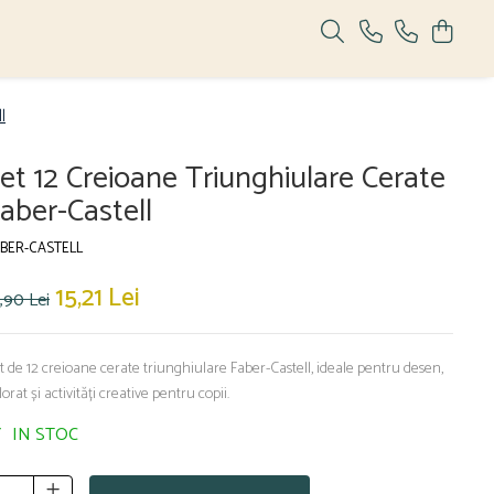
l
et 12 Creioane Triunghiulare Cerate
aber-Castell
BER-CASTELL
15,21 Lei
,90 Lei
t de 12 creioane cerate triunghiulare Faber-Castell, ideale pentru desen,
lorat și activități creative pentru copii.
IN STOC