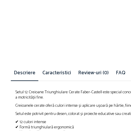
Blocnotesuri
Blocuri de desen
Caiete Biologie
Caiete cu Spirală
Caiete Dictando
Caiete Geografie
Caiete Matematica
Caiete Muzică
Caiete Studențești
Descriere
Caracteristici
Review-uri
(0)
FAQ
Caiete Tip I
Caiete Tip II
Caiete Velin
Setul 12 Creioane Triunghiulare Cerate Faber-Castell este special conc
Vocabulare
a motricității fine.
Calculatoare
Creioanele cerate oferă culori intense și aplicare ușoară pe hârtie, fiin
Instrumente de scris și desen
Setul este potrivit pentru desen, colorat și proiecte educative sau creati
Brush Pen-uri
✔ 12 culori intense
✔ Formă triunghiulară ergonomică
Carioci