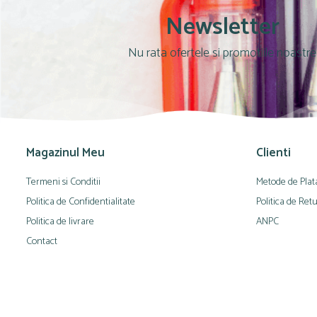
Pensule
Newsletter
Plastilină
Tempera și Guașe
Nu rata ofertele si promotiile noastre
Tăiere și lipire
Foarfeci
Lipici
Magazinul Meu
Clienti
Termeni si Conditii
Metode de Plat
Politica de Confidentialitate
Politica de Ret
Politica de livrare
ANPC
Contact