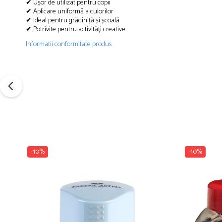
✔ Ușor de utilizat pentru copii
Creioane cerate
✔ Aplicare uniformă a culorilor
✔ Ideal pentru grădiniță și școală
Creioane colorate
✔ Potrivite pentru activități creative
Creioane mecanice
Informatii conformitate produs
Linere
Markere
Mine pentru creioane mecanice
Pixuri
Rezerve stilouri
Rollere
Stilouri
Măsurare și trasare
-10%
-10%
Rigle
Organizare și Arhivare
Accesorii de organizare
Bibliorafturi
Caiete mecanice
Clipboard-uri