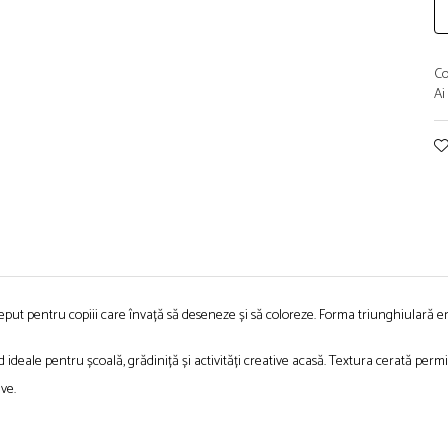
Co
Ai
eput pentru copiii care învață să deseneze și să coloreze. Forma triunghiulară e
d ideale pentru școală, grădiniță și activități creative acasă. Textura cerată permi
ve.