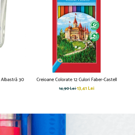
 Albastră 30
Creioane Colorate 12 Culori Faber-Castell
C
13,41 Lei
14,90 Lei