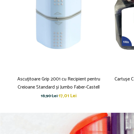
Dosare Carton
Dosare Plastic
Folii de protecție
Mape
Penare
Penare cu doua compartimente
Penare cu trei compartimente
Penare cu un compartiment
Penare echipate
Ascuțitoare Grip 2001 cu Recipient pentru
Cartușe C
Penare neechipate
Creioane Standard și Jumbo Faber-Castell
Pictură și desen
17,01 Lei
Accesorii pentru pictură
18,90 Lei
Acuarele
Creioane grafit și cărbune
Culori acrilice
Culori în ulei