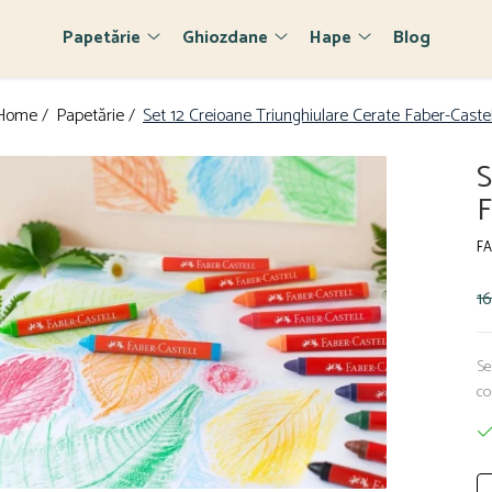
Papetărie
Ghiozdane
Hape
Blog
Home /
Papetărie /
Set 12 Creioane Triunghiulare Cerate Faber-Castel
S
F
FA
16
Se
co