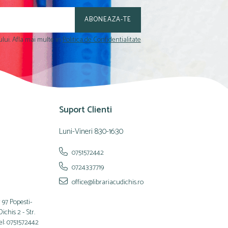
lui. Afla mai multe in
Politica de Confidentialitate
Suport Clienti
Luni-Vineri 8:30-16:30
0751572442
0724337719
office@librariacudichis.ro
 97 Popesti-
chis 2 - Str.
el: 0751572442