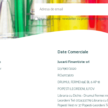
Vreau sa primesc newsletter cu promotiile magazinu
Date Comerciale
a
Jucarii Finantiste srl
ur
J23/1967/2020
RO41173670
DRUMUL FERMEI 69E BL 6 AP 18
POPESTI LEORDENI, ILFOV
Libraria cu Dichis - Drumul Fermei nr
Leordeni Tel: 0724337719 Libraria cu Di
Popesti Vest nr 37 Popesti-Leordeni T