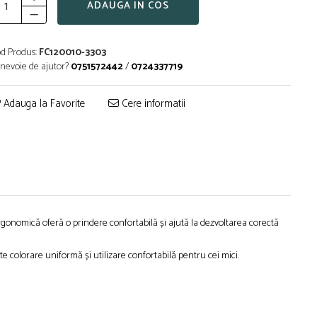
ADAUGA IN COS
d Produs:
FC120010-3303
 nevoie de ajutor?
0751572442
/
0724337719
Adauga la Favorite
Cere informatii
rgonomică oferă o prindere confortabilă și ajută la dezvoltarea corectă
te colorare uniformă și utilizare confortabilă pentru cei mici.