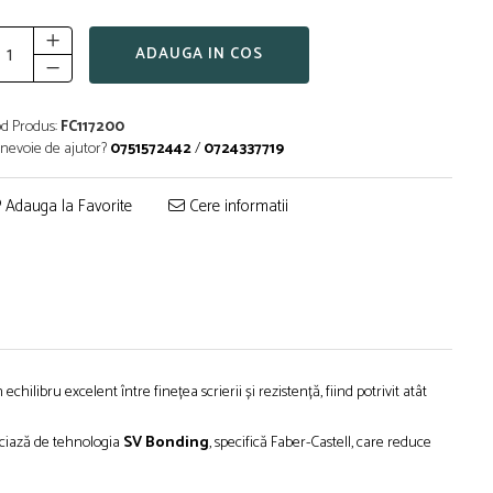
ADAUGA IN COS
d Produs:
FC117200
 nevoie de ajutor?
0751572442
/
0724337719
Adauga la Favorite
Cere informatii
 echilibru excelent între finețea scrierii și rezistență, fiind potrivit atât
ficiază de tehnologia
SV Bonding
, specifică Faber-Castell, care reduce