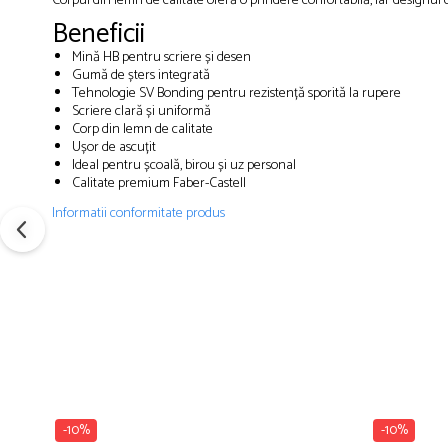
Corpul din lemn de calitate oferă o prindere confortabilă, iar designul cla
Brush Pen-uri
Beneficii
Carioci
Mină HB pentru scriere și desen
Creioane cerate
Gumă de șters integrată
Tehnologie SV Bonding pentru rezistență sporită la rupere
Creioane colorate
Scriere clară și uniformă
Creioane mecanice
Corp din lemn de calitate
Ușor de ascuțit
Linere
Ideal pentru școală, birou și uz personal
Markere
Calitate premium Faber-Castell
Mine pentru creioane mecanice
Informatii conformitate produs
Pixuri
Rezerve stilouri
Rollere
Stilouri
Măsurare și trasare
Rigle
Organizare și Arhivare
Accesorii de organizare
-10%
-10%
Bibliorafturi