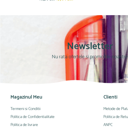
Culori acrilice
Culori în ulei
Pensule
Plastilină
Tempera și Guașe
Tăiere și lipire
Newsletter
Foarfeci
Lipici
Nu rata ofertele si promotiile noastre
Magazinul Meu
Clienti
Termeni si Conditii
Metode de Plat
Politica de Confidentialitate
Politica de Ret
Politica de livrare
ANPC