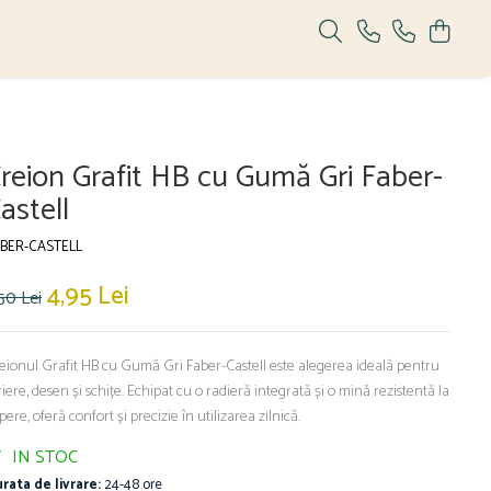
reion Grafit HB cu Gumă Gri Faber-
astell
BER-CASTELL
4,95 Lei
50 Lei
eionul Grafit HB cu Gumă Gri Faber-Castell este alegerea ideală pentru
riere, desen și schițe. Echipat cu o radieră integrată și o mină rezistentă la
pere, oferă confort și precizie în utilizarea zilnică.
IN STOC
rata de livrare:
24-48 ore