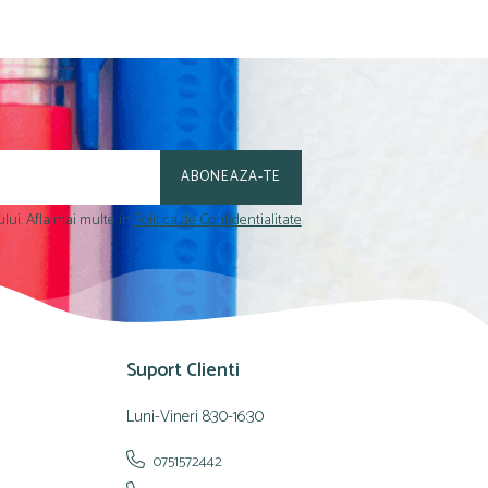
lui. Afla mai multe in
Politica de Confidentialitate
Suport Clienti
Luni-Vineri 8:30-16:30
0751572442