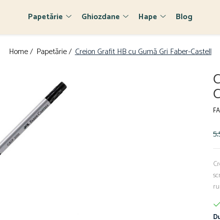
Papetărie
Ghiozdane
Hape
Blog
Home /
Papetărie /
Creion Grafit HB cu Gumă Gri Faber-Castell
C
C
FA
5,
Cr
sc
ru
Du