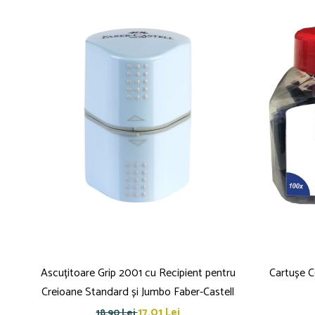
Caiete mecanice
Clipboard-uri
Dosare Carton
Dosare Plastic
Folii de protecție
Mape
Penare
Penare cu doua compartimente
Penare cu trei compartimente
Penare cu un compartiment
Penare echipate
Penare neechipate
Pictură și desen
Accesorii pentru pictură
Ascuțitoare Grip 2001 cu Recipient pentru
Cartușe C
Acuarele
Creioane Standard și Jumbo Faber-Castell
Creioane grafit și cărbune
17,01 Lei
18,90 Lei