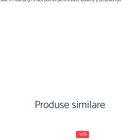
sic în nuanță gri îl face potrivit pentru elevi, studenți și profesioniști.
Produse similare
-10%