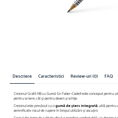
Suporturi și organizatoare de birou
Caiete și Blocuri
Blocnotesuri
Blocuri de desen
Caiete Biologie
Caiete cu Spirală
Caiete Dictando
Caiete Geografie
Caiete Matematica
Caiete Muzică
Caiete Studențești
Descriere
Caracteristici
Review-uri
(0)
FAQ
Caiete Tip I
Caiete Tip II
Caiete Velin
Creionul Grafit HB cu Gumă Gri Faber-Castell este conceput pentru utili
pentru scriere, cât și pentru desen și schițe.
Vocabulare
Creionul este prevăzut cu o
gumă de șters integrată
, utilă pentru
Calculatoare
semnificativ riscul de rupere în timpul utilizării și ascuțirii.
Instrumente de scris și desen