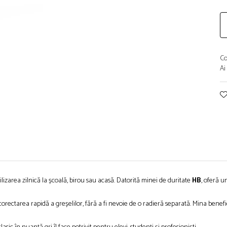
Co
Ai
zarea zilnică la școală, birou sau acasă. Datorită minei de duritate
HB
, oferă un
 corectarea rapidă a greșelilor, fără a fi nevoie de o radieră separată. Mina bene