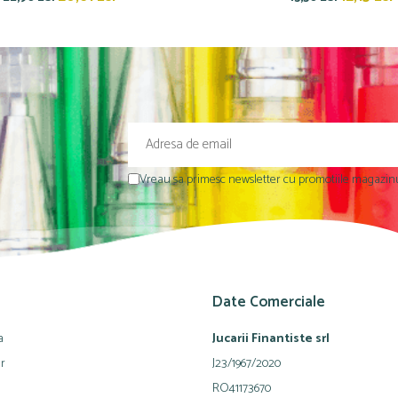
Vreau sa primesc newsletter cu promotiile magazinu
Date Comerciale
a
Jucarii Finantiste srl
ur
J23/1967/2020
RO41173670