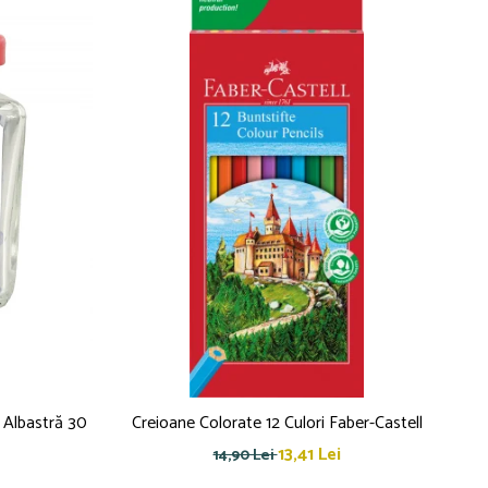
 Albastră 30
Creioane Colorate 12 Culori Faber-Castell
C
13,41 Lei
14,90 Lei