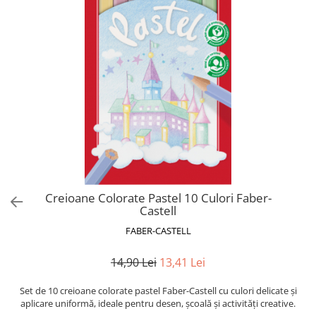
Suporturi și organizatoare de birou
Caiete și Blocuri
Blocnotesuri
Blocuri de desen
Caiete Biologie
Caiete cu Spirală
Caiete Dictando
Caiete Geografie
Caiete Matematica
Caiete Muzică
Caiete Studențești
Creioane Colorate Pastel 10 Culori Faber-
Castell
Caiete Tip I
FABER-CASTELL
Caiete Tip II
Caiete Velin
14,90 Lei
13,41 Lei
Vocabulare
Calculatoare
Set de 10 creioane colorate pastel Faber-Castell cu culori delicate și
aplicare uniformă, ideale pentru desen, școală și activități creative.
Instrumente de scris și desen