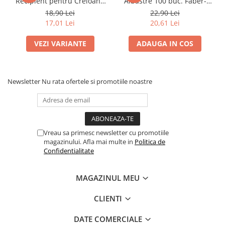
Recipient pentru Creioane
Albastre 100 buc. Faber-
Culori acrilice
Standard și Jumbo Faber-
Castell
18,90 Lei
22,90 Lei
Culori în ulei
Castell
17,01 Lei
20,61 Lei
Pensule
Plastilină
VEZI VARIANTE
ADAUGA IN COS
Tempera și Guașe
Tăiere și lipire
Newsletter
Nu rata ofertele si promotiile noastre
Foarfeci
Lipici
Vreau sa primesc newsletter cu promotiile
magazinului. Afla mai multe in
Politica de
Confidentialitate
MAGAZINUL MEU
CLIENTI
DATE COMERCIALE