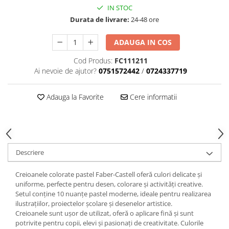
IN STOC
Brush Pen-uri
Durata de livrare:
24-48 ore
Carioci
Creioane cerate
ADAUGA IN COS
Creioane colorate
Cod Produs:
FC111211
Creioane mecanice
Ai nevoie de ajutor?
0751572442
/
0724337719
Linere
Markere
Adauga la Favorite
Cere informatii
Mine pentru creioane mecanice
Pixuri
Rezerve stilouri
Rollere
Descriere
Stilouri
Măsurare și trasare
Creioanele colorate pastel Faber-Castell oferă culori delicate și
uniforme, perfecte pentru desen, colorare și activități creative.
Rigle
Setul conține 10 nuanțe pastel moderne, ideale pentru realizarea
Organizare și Arhivare
ilustrațiilor, proiectelor școlare și desenelor artistice.
Creioanele sunt ușor de utilizat, oferă o aplicare fină și sunt
Accesorii de organizare
potrivite pentru copii, elevi și pasionați de creativitate. Culorile
Bibliorafturi