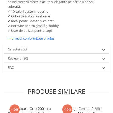
pastel creează efecte plăcute și elegante pe hârtie albă sau
Caiete mecanice
colorată.
✔ 10 culori pastel moderne
Clipboard-uri
✔ Culori delicate și uniforme
Dosare Carton
✔ Ideal pentru desen și colorat
✔ Potrivite pentru școală și hobby
Dosare Plastic
✔ Ușor de utilizat pentru copii
Folii de protecție
Informatii conformitate produs
Mape
Penare
Caracteristici
Penare cu doua compartimente
Review-uri
(0)
Penare cu trei compartimente
Penare cu un compartiment
FAQ
Penare echipate
Penare neechipate
Pictură și desen
PRODUSE SIMILARE
Accesorii pentru pictură
Acuarele
Creioane grafit și cărbune
Ascuțitoare Grip 2001 cu
Cartușe Cerneală Mici
-10%
-10%