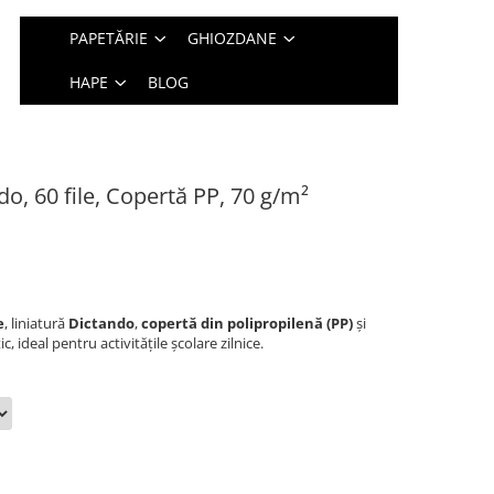
PAPETĂRIE
GHIOZDANE
HAPE
BLOG
o, 60 file, Copertă PP, 70 g/m²
e
, liniatură
Dictando
,
copertă din polipropilenă (PP)
și
ic, ideal pentru activitățile școlare zilnice.