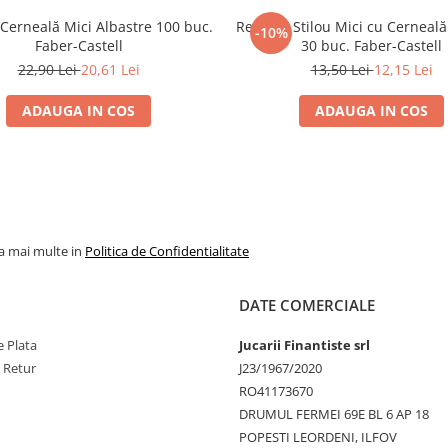
Cerneală Mici Albastre 100 buc.
Rezerve Stilou Mici cu Cerneală
-10%
Faber-Castell
30 buc. Faber-Castell
22,90 Lei
20,61 Lei
13,50 Lei
12,15 Lei
ADAUGA IN COS
ADAUGA IN COS
la mai multe in
Politica de Confidentialitate
DATE COMERCIALE
 Plata
Jucarii Finantiste srl
e Retur
J23/1967/2020
RO41173670
DRUMUL FERMEI 69E BL 6 AP 18
POPESTI LEORDENI, ILFOV