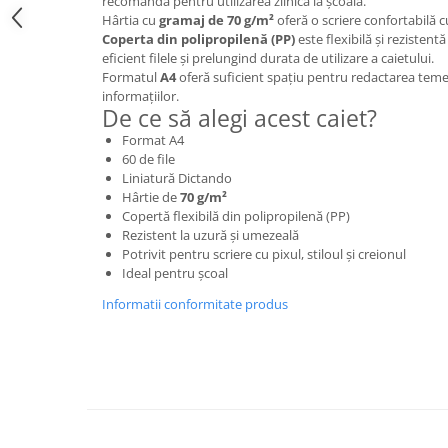
recomandă pentru utilizarea zilnică la școală.
Hârtia cu
gramaj de 70 g/m²
oferă o scriere confortabilă cu
Brush Pen-uri
Coperta din polipropilenă (PP)
este flexibilă și rezistent
Carioci
eficient filele și prelungind durata de utilizare a caietului.
Creioane cerate
Formatul
A4
oferă suficient spațiu pentru redactarea temel
informațiilor.
Creioane colorate
De ce să alegi acest caiet?
Creioane mecanice
Format A4
Linere
60 de file
Markere
Liniatură Dictando
Hârtie de
70 g/m²
Mine pentru creioane mecanice
Copertă flexibilă din polipropilenă (PP)
Pixuri
Rezistent la uzură și umezeală
Potrivit pentru scriere cu pixul, stiloul și creionul
Rezerve stilouri
Ideal pentru școal
Rollere
Informatii conformitate produs
Stilouri
Măsurare și trasare
Rigle
Organizare și Arhivare
Accesorii de organizare
Bibliorafturi