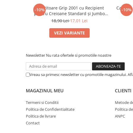
Caiete mecanice
Ascuțitoare Grip 2001 cu Recipient
Cartușe 
-10%
-10%
pentru Creioane Standard și Jumbo
Clipboard-uri
Faber-Castell
18,90 Lei
17,01 Lei
Dosare Carton
Dosare Plastic
VEZI VARIANTE
Folii de protecție
Mape
Penare
Newsletter
Nu rata ofertele si promotiile noastre
Penare cu doua compartimente
Penare cu trei compartimente
Vreau sa primesc newsletter cu promotiile magazinului. Af
Penare cu un compartiment
Penare echipate
MAGAZINUL MEU
CLIENTI
Penare neechipate
Pictură și desen
Termeni si Conditii
Metode de
Politica de Confidentialitate
Politica d
Accesorii pentru pictură
Politica de livrare
ANPC
Acuarele
Contact
Creioane grafit și cărbune