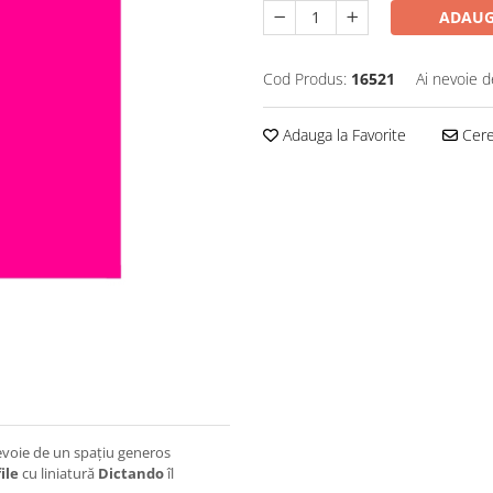
ADAUG
Cod Produs:
16521
Ai nevoie d
Adauga la Favorite
Cere 
nevoie de un spațiu generos
ile
cu liniatură
Dictando
îl