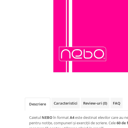
Suporturi și organizatoare de birou
Caiete și Blocuri
Blocnotesuri
Blocuri de desen
Caiete Biologie
Caiete cu Spirală
Caiete Dictando
Caiete Geografie
Caiete Matematica
Caiete Muzică
Caiete Studențești
Caiete Tip I
Caiete Tip II
Caiete Velin
Caracteristici
Review-uri
(0)
FAQ
Descriere
Vocabulare
Calculatoare
Caietul
NEBO
în format
A4
este destinat elevilor care au 
pentru notițe, compuneri și exerciții de scriere. Cele
60 de f
Instrumente de scris și desen