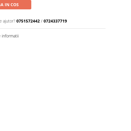
A IN COS
e ajutor?
0751572442
/
0724337719
informatii