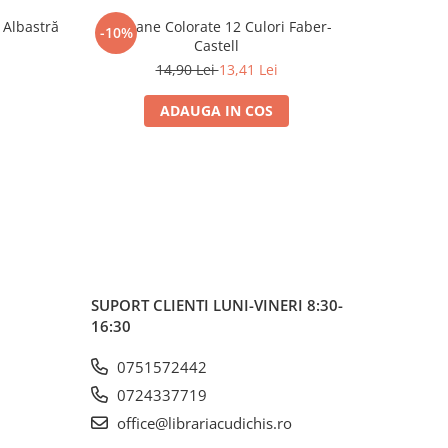
 Albastră
Creioane Colorate 12 Culori Faber-
Creioan
-10%
-10%
Castell
14,90 Lei
13,41 Lei
ADAUGA IN COS
SUPORT CLIENTI
LUNI-VINERI 8:30-
16:30
0751572442
0724337719
office@librariacudichis.ro