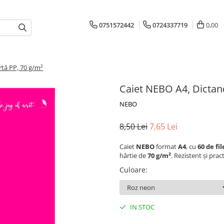
0751572442
0724337719
0,00
rtă PP, 70 g/m²
Caiet NEBO A4, Dictand
NEBO
8,50 Lei
7,65 Lei
Caiet
NEBO
format
A4
, cu
60 de fil
hârtie de
70 g/m²
. Rezistent și pract
Culoare
:
IN STOC