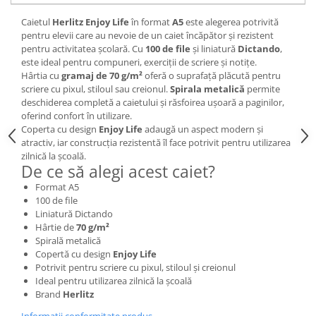
Brush Pen-uri
Caietul
Herlitz Enjoy Life
în format
A5
este alegerea potrivită
Carioci
pentru elevii care au nevoie de un caiet încăpător și rezistent
pentru activitatea școlară. Cu
100 de file
și liniatură
Dictando
,
Creioane cerate
este ideal pentru compuneri, exerciții de scriere și notițe.
Creioane colorate
Hârtia cu
gramaj de 70 g/m²
oferă o suprafață plăcută pentru
Creioane mecanice
scriere cu pixul, stiloul sau creionul.
Spirala metalică
permite
deschiderea completă a caietului și răsfoirea ușoară a paginilor,
Linere
oferind confort în utilizare.
Markere
Coperta cu design
Enjoy Life
adaugă un aspect modern și
atractiv, iar construcția rezistentă îl face potrivit pentru utilizarea
Mine pentru creioane mecanice
zilnică la școală.
Pixuri
De ce să alegi acest caiet?
Rezerve stilouri
Format A5
Rollere
100 de file
Liniatură Dictando
Stilouri
Hârtie de
70 g/m²
Măsurare și trasare
Spirală metalică
Copertă cu design
Enjoy Life
Rigle
Potrivit pentru scriere cu pixul, stiloul și creionul
Organizare și Arhivare
Ideal pentru utilizarea zilnică la școală
Brand
Herlitz
Accesorii de organizare
Bibliorafturi
Informatii conformitate produs