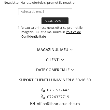
Culori acrilice
Newsletter
Nu rata ofertele si promotiile noastre
Culori în ulei
Pensule
Plastilină
Tempera și Guașe
Vreau sa primesc newsletter cu promotiile
magazinului. Afla mai multe in
Politica de
Tăiere și lipire
Confidentialitate
Foarfeci
Lipici
MAGAZINUL MEU
CLIENTI
DATE COMERCIALE
SUPORT CLIENTI
LUNI-VINERI 8:30-16:30
0751572442
0724337719
office@librariacudichis.ro