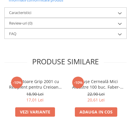
Caiete mecanice
Caracteristici
Clipboard-uri
Dosare Carton
Review-uri
(0)
Dosare Plastic
FAQ
Folii de protecție
Mape
Penare
PRODUSE SIMILARE
Penare cu doua compartimente
Penare cu trei compartimente
Penare cu un compartiment
Ascuțitoare Grip 2001 cu
Cartușe Cerneală Mici
-10%
-10%
Penare echipate
Recipient pentru Creioane
Albastre 100 buc. Faber-
Standard și Jumbo Faber-
Castell
Penare neechipate
18,90 Lei
22,90 Lei
Castell
17,01 Lei
20,61 Lei
Pictură și desen
Accesorii pentru pictură
VEZI VARIANTE
ADAUGA IN COS
Acuarele
Creioane grafit și cărbune