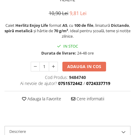
Suporturi și organizatoare de birou
Caiete și Blocuri
10,90 Lei
9,81 Lei
Blocnotesuri
Caiet
Herlitz Enjoy Life
format
A5
, cu
100 de file
, liniatură
Dictando
,
Blocuri de desen
spiră metalică
și hârtie de
70 g/m²
. Ideal pentru școală, teme și notițe
zilnice.
Caiete Biologie
Caiete cu Spirală
IN STOC
Caiete Dictando
Durata de livrare:
24-48 ore
Caiete Geografie
ADAUGA IN COS
Caiete Matematica
Caiete Muzică
Cod Produs:
9484740
Ai nevoie de ajutor?
0751572442
/
0724337719
Caiete Studențești
Caiete Tip I
Adauga la Favorite
Cere informatii
Caiete Tip II
Caiete Velin
Vocabulare
Calculatoare
Descriere
Instrumente de scris și desen