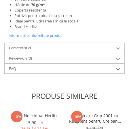
Hârtie de
70 g/m²
Caiete mecanice
Copertă rezistentă
Clipboard-uri
Potrivit pentru pix, stilou și creion
Ideal pentru utilizarea zilnică la școală
Dosare Carton
Brand Herlitz
Dosare Plastic
Informatii conformitate produs
Folii de protecție
Mape
Caracteristici
Penare
Review-uri
(0)
Penare cu doua compartimente
Penare cu trei compartimente
FAQ
Penare cu un compartiment
Penare echipate
Penare neechipate
PRODUSE SIMILARE
Pictură și desen
Accesorii pentru pictură
Acuarele
Penar Neechipat Herlitz
Ascuțitoare Grip 2001 cu
-10%
-10%
Recipient pentru Creioane
Creioane grafit și cărbune
15,90 Lei
Standard și Jumbo Faber-
18,90 Lei
de la 14,31 Lei