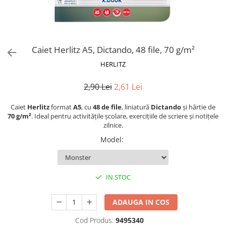
Suporturi și organizatoare de birou
Caiete și Blocuri
Blocnotesuri
Blocuri de desen
Caiet Herlitz A5, Dictando, 48 file, 70 g/m²
Caiete Biologie
HERLITZ
Caiete cu Spirală
2,90 Lei
2,61 Lei
Caiete Dictando
Caiete Geografie
Caiet
Herlitz
format
A5
, cu
48 de file
, liniatură
Dictando
și hârtie de
Caiete Matematica
70 g/m²
. Ideal pentru activitățile școlare, exercițiile de scriere și notițele
zilnice.
Caiete Muzică
Model
:
Caiete Studențești
Caiete Tip I
Caiete Tip II
IN STOC
Caiete Velin
Vocabulare
ADAUGA IN COS
Calculatoare
Cod Produs:
9495340
Instrumente de scris și desen