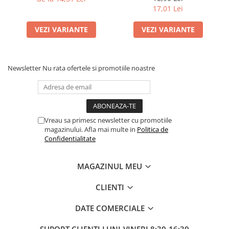
Culori acrilice
Castell
17,01 Lei
Culori în ulei
Pensule
VEZI VARIANTE
VEZI VARIANTE
Plastilină
Tempera și Guașe
Tăiere și lipire
Newsletter
Nu rata ofertele si promotiile noastre
Foarfeci
Lipici
Vreau sa primesc newsletter cu promotiile
magazinului. Afla mai multe in
Politica de
Confidentialitate
MAGAZINUL MEU
CLIENTI
DATE COMERCIALE