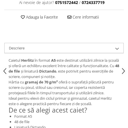
Ai nevoie de ajutor?
0751572442
/
0724337719
Brush Pen-uri
Carioci
Adauga la Favorite
Cere informatii
Creioane cerate
Creioane colorate
Creioane mecanice
Linere
Descriere
Markere
Mine pentru creioane mecanice
Caietul
Herlitz
în format
A5
este destinat utilizării zilnice la școală
Pixuri
și oferă un echilibru excelent între calitate și funcționalitate. Cu
48
de file
și liniatură
Dictando
, este potrivit pentru exercițiile de
Rezerve stilouri
scriere, compuneri și notițe.
Rollere
Hârtia cu
gramaj de 70 g/m²
oferă o suprafață plăcută pentru
scriere cu pixul, stiloul sau creionul, iar coperta rezistentă
Stilouri
protejează filele în timpul transportului și utilizării zilnice.
Măsurare și trasare
Ideal pentru elevii din ciclul primar și gimnazial, caietul Herlitz
este o alegere practică pentru fiecare zi de școală.
Rigle
De ce să alegi acest caiet?
Organizare și Arhivare
Format A5
Accesorii de organizare
48 de file
Liniatură Dictando
Bibliorafturi