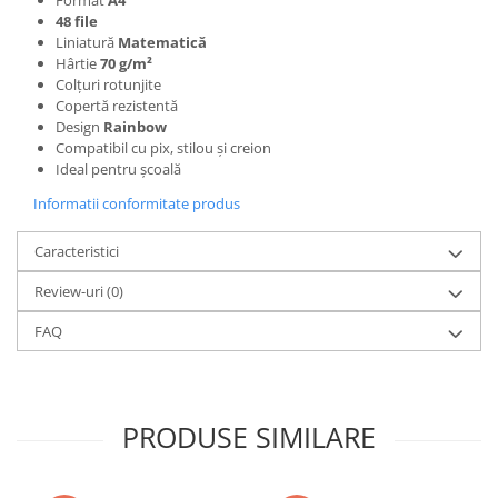
Format
A4
48 file
Dosare Carton
Liniatură
Matematică
Dosare Plastic
Hârtie
70 g/m²
Colțuri rotunjite
Folii de protecție
Copertă rezistentă
Mape
Design
Rainbow
Penare
Compatibil cu pix, stilou și creion
Ideal pentru școală
Penare cu doua compartimente
Informatii conformitate produs
Penare cu trei compartimente
Penare cu un compartiment
Caracteristici
Penare echipate
Review-uri
(0)
Penare neechipate
Pictură și desen
FAQ
Accesorii pentru pictură
Acuarele
Creioane grafit și cărbune
PRODUSE SIMILARE
Culori acrilice
Culori în ulei