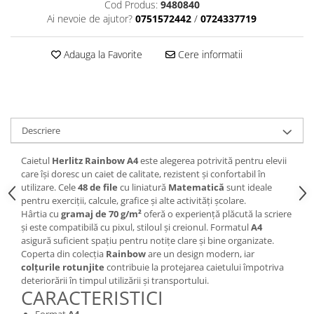
Cod Produs:
9480840
Creioane cerate
Ai nevoie de ajutor?
0751572442
/
0724337719
Creioane colorate
Creioane mecanice
Adauga la Favorite
Cere informatii
Linere
Markere
Mine pentru creioane mecanice
Pixuri
Descriere
Rezerve stilouri
Rollere
Caietul
Herlitz Rainbow A4
este alegerea potrivită pentru elevii
care își doresc un caiet de calitate, rezistent și confortabil în
Stilouri
utilizare. Cele
48 de file
cu liniatură
Matematică
sunt ideale
Măsurare și trasare
pentru exerciții, calcule, grafice și alte activități școlare.
Hârtia cu
gramaj de 70 g/m²
oferă o experiență plăcută la scriere
Rigle
și este compatibilă cu pixul, stiloul și creionul. Formatul
A4
Organizare și Arhivare
asigură suficient spațiu pentru notițe clare și bine organizate.
Coperta din colecția
Rainbow
are un design modern, iar
Accesorii de organizare
colțurile rotunjite
contribuie la protejarea caietului împotriva
Bibliorafturi
deteriorării în timpul utilizării și transportului.
CARACTERISTICI
Caiete mecanice
Clipboard-uri