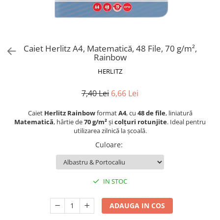
Blocnotesuri
Blocuri de desen
Caiete Biologie
Caiete cu Spirală
Caiet Herlitz A4, Matematică, 48 File, 70 g/m²,
Rainbow
Caiete Dictando
HERLITZ
Caiete Geografie
Caiete Matematica
7,40 Lei
6,66 Lei
Caiete Muzică
Caiete Studențești
Caiet
Herlitz Rainbow
format
A4
, cu
48 de file
, liniatură
Matematică
, hârtie de
70 g/m²
și
colțuri rotunjite
. Ideal pentru
Caiete Tip I
utilizarea zilnică la școală.
Caiete Tip II
Culoare
:
Caiete Velin
Vocabulare
Calculatoare
IN STOC
Instrumente de scris și desen
Brush Pen-uri
ADAUGA IN COS
Carioci