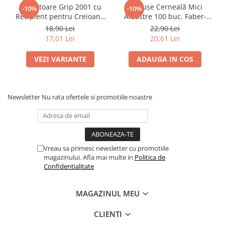
Pensule
Ascuțitoare Grip 2001 cu
Cartușe Cerneală Mici
-10%
-10%
Plastilină
Recipient pentru Creioane
Albastre 100 buc. Faber-
Standard și Jumbo Faber-
Castell
Tempera și Guașe
18,90 Lei
22,90 Lei
Castell
17,01 Lei
20,61 Lei
Tăiere și lipire
Foarfeci
VEZI VARIANTE
ADAUGA IN COS
Lipici
Newsletter
Nu rata ofertele si promotiile noastre
Vreau sa primesc newsletter cu promotiile
magazinului. Afla mai multe in
Politica de
Confidentialitate
MAGAZINUL MEU
CLIENTI