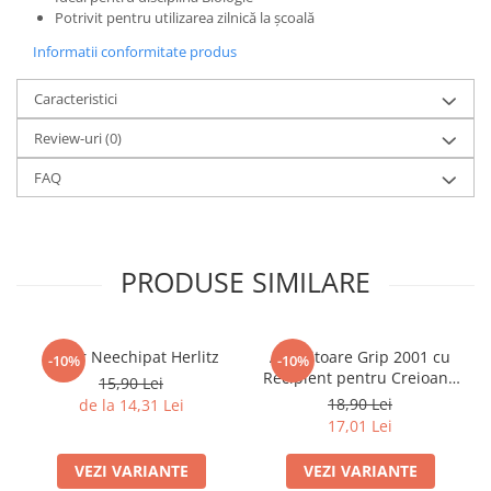
Potrivit pentru utilizarea zilnică la școală
Caiete mecanice
Informatii conformitate produs
Clipboard-uri
Dosare Carton
Caracteristici
Dosare Plastic
Review-uri
(0)
Folii de protecție
Mape
FAQ
Penare
Penare cu doua compartimente
Penare cu trei compartimente
PRODUSE SIMILARE
Penare cu un compartiment
Penare echipate
Penare neechipate
Penar Neechipat Herlitz
Ascuțitoare Grip 2001 cu
-10%
-10%
Pictură și desen
Recipient pentru Creioane
15,90 Lei
Standard și Jumbo Faber-
18,90 Lei
de la 14,31 Lei
Accesorii pentru pictură
Castell
17,01 Lei
Acuarele
Creioane grafit și cărbune
VEZI VARIANTE
VEZI VARIANTE