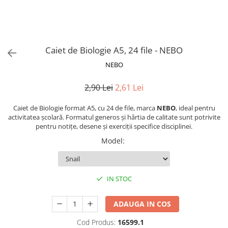
Suporturi și organizatoare de birou
Caiete și Blocuri
Blocnotesuri
Blocuri de desen
Caiet de Biologie A5, 24 file - NEBO
Caiete Biologie
NEBO
Caiete cu Spirală
2,90 Lei
2,61 Lei
Caiete Dictando
Caiete Geografie
Caiet de Biologie format A5, cu 24 de file, marca
NEBO
, ideal pentru
Caiete Matematica
activitatea școlară. Formatul generos și hârtia de calitate sunt potrivite
pentru notițe, desene și exerciții specifice disciplinei.
Caiete Muzică
Model
:
Caiete Studențești
Caiete Tip I
Caiete Tip II
IN STOC
Caiete Velin
Vocabulare
ADAUGA IN COS
Calculatoare
Cod Produs:
16599.1
Instrumente de scris și desen