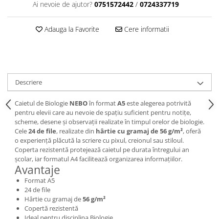
Ai nevoie de ajutor?
0751572442
/
0724337719
Brush Pen-uri
Carioci
Adauga la Favorite
Cere informatii
Creioane cerate
Creioane colorate
Creioane mecanice
Linere
Descriere
Markere
Mine pentru creioane mecanice
Caietul de Biologie
NEBO
în format
A5
este alegerea potrivită
Pixuri
pentru elevii care au nevoie de spațiu suficient pentru notițe,
scheme, desene și observații realizate în timpul orelor de biologie.
Rezerve stilouri
Cele
24 de file
, realizate din
hârtie cu gramaj de 56 g/m²
, oferă
Rollere
o experiență plăcută la scriere cu pixul, creionul sau stiloul.
Coperta rezistentă protejează caietul pe durata întregului an
Stilouri
școlar, iar formatul A4 facilitează organizarea informațiilor.
Măsurare și trasare
Avantaje
Rigle
Format A5
24 de file
Organizare și Arhivare
Hârtie cu gramaj de
56 g/m²
Accesorii de organizare
Copertă rezistentă
Ideal pentru disciplina Biologie
Bibliorafturi