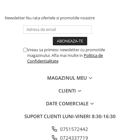
Culori acrilice
Culori în ulei
Pensule
Newsletter
Nu rata ofertele si promotiile noastre
Plastilină
Tempera și Guașe
Tăiere și lipire
Vreau sa primesc newsletter cu promotiile
Foarfeci
magazinului. Afla mai multe in
Politica de
Lipici
Confidentialitate
MAGAZINUL MEU
CLIENTI
DATE COMERCIALE
SUPORT CLIENTI
LUNI-VINERI 8:30-16:30
0751572442
0724337719