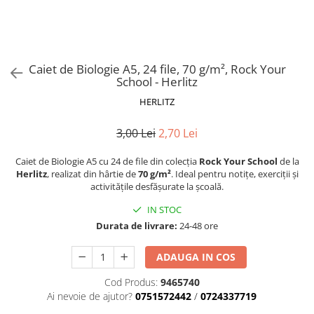
Suporturi și organizatoare de birou
Caiete și Blocuri
Blocnotesuri
Blocuri de desen
Caiet de Biologie A5, 24 file, 70 g/m², Rock Your
School - Herlitz
Caiete Biologie
HERLITZ
Caiete cu Spirală
Caiete Dictando
3,00 Lei
2,70 Lei
Caiete Geografie
Caiete Matematica
Caiet de Biologie A5 cu 24 de file din colecția
Rock Your School
de la
Herlitz
, realizat din hârtie de
70 g/m²
. Ideal pentru notițe, exerciții și
Caiete Muzică
activitățile desfășurate la școală.
Caiete Studențești
IN STOC
Caiete Tip I
Durata de livrare:
24-48 ore
Caiete Tip II
Caiete Velin
ADAUGA IN COS
Vocabulare
Cod Produs:
9465740
Calculatoare
Ai nevoie de ajutor?
0751572442
/
0724337719
Instrumente de scris și desen