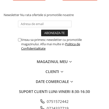
Culori acrilice
Culori în ulei
Pensule
Newsletter
Nu rata ofertele si promotiile noastre
Plastilină
Tempera și Guașe
Tăiere și lipire
Vreau sa primesc newsletter cu promotiile
Foarfeci
magazinului. Afla mai multe in
Politica de
Lipici
Confidentialitate
MAGAZINUL MEU
CLIENTI
DATE COMERCIALE
SUPORT CLIENTI
LUNI-VINERI 8:30-16:30
0751572442
0724337719