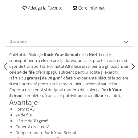
Brush Pen-uri
Adauga la Favorite
Cere informatii
Carioci
Creioane cerate
Creioane colorate
Creioane mecanice
Descriere
Linere
Markere
Caietul de Biologie
Rock Your School
de la
Herlitz
este
conceput pentru elevii care își doresc un caiet practic, rezistent și
Mine pentru creioane mecanice
ușor de transportat. Formatul
A5
îl face ideal pentru ghiozdan, iar
Pixuri
cele
24 de file
oferă spațiu suficient pentru notițe și exerciții.
Hârtia cu
gramaj de 70 g/m²
oferă o experiență plăcută la scriere
Rezerve stilouri
și este potrivită pentru utilizarea cu pixul, creionul sau stiloul.
Rollere
Coperta rezistentă și designul modern din colecția
Rock Your
Stilouri
School
completează un caiet potrivit pentru utilizarea zilnică.
Avantaje
Măsurare și trasare
Format A5
Rigle
24 de file
Organizare și Arhivare
Hârtie de
70 g/m²
Copertă rezistentă
Accesorii de organizare
Design modern Rock Your School
Bibliorafturi