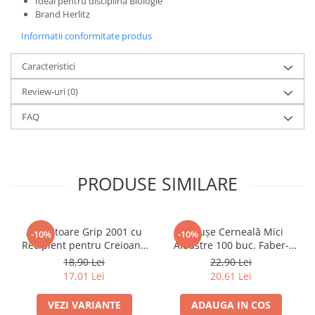
Ideal pentru disciplina Biologie
Brand Herlitz
Caiete mecanice
Clipboard-uri
Informatii conformitate produs
Dosare Carton
Caracteristici
Dosare Plastic
Folii de protecție
Review-uri
(0)
Mape
FAQ
Penare
Penare cu doua compartimente
Penare cu trei compartimente
PRODUSE SIMILARE
Penare cu un compartiment
Penare echipate
Penare neechipate
Ascuțitoare Grip 2001 cu
Cartușe Cerneală Mici
-10%
-10%
Pictură și desen
Recipient pentru Creioane
Albastre 100 buc. Faber-
Standard și Jumbo Faber-
Castell
18,90 Lei
22,90 Lei
Accesorii pentru pictură
Castell
17,01 Lei
20,61 Lei
Acuarele
Creioane grafit și cărbune
VEZI VARIANTE
ADAUGA IN COS