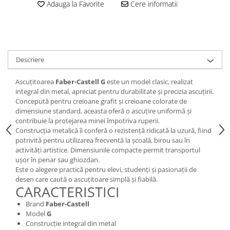
Adauga la Favorite
Cere informatii
Creioane cerate
Creioane colorate
Creioane mecanice
Linere
Descriere
Markere
Mine pentru creioane mecanice
Ascuțitoarea
Faber-Castell G
este un model clasic, realizat
Pixuri
integral din metal, apreciat pentru durabilitate și precizia ascuțirii.
Concepută pentru creioane grafit și creioane colorate de
Rezerve stilouri
dimensiune standard, aceasta oferă o ascuțire uniformă și
Rollere
contribuie la protejarea minei împotriva ruperii.
Construcția metalică îi conferă o rezistență ridicată la uzură, fiind
Stilouri
potrivită pentru utilizarea frecventă la școală, birou sau în
Măsurare și trasare
activități artistice. Dimensiunile compacte permit transportul
ușor în penar sau ghiozdan.
Rigle
Este o alegere practică pentru elevi, studenți și pasionații de
Organizare și Arhivare
desen care caută o ascuțitoare simplă și fiabilă.
CARACTERISTICI
Accesorii de organizare
Bibliorafturi
Brand
Faber-Castell
Model
G
Caiete mecanice
Construcție integral din metal
Clipboard-uri