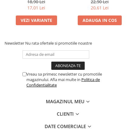
Standard și Jumbo Faber-
Castell
Pensule
18,90 Lei
22,90 Lei
Castell
17,01 Lei
20,61 Lei
Plastilină
Tempera și Guașe
VEZI VARIANTE
ADAUGA IN COS
Tăiere și lipire
Foarfeci
Lipici
Newsletter
Nu rata ofertele si promotiile noastre
Vreau sa primesc newsletter cu promotiile
magazinului. Afla mai multe in
Politica de
Confidentialitate
MAGAZINUL MEU
CLIENTI
DATE COMERCIALE