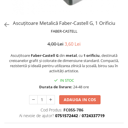
Blocnotesuri
Blocuri de desen
Caiete Biologie
Ascuțitoare Metalică Faber-Castell G, 1 Orificiu
Caiete cu Spirală
FABER-CASTELL
Caiete Dictando
Caiete Geografie
4,00 Lei
3,60 Lei
Caiete Matematica
Ascuțitoare
Faber-Castell G
din
metal
, cu
1 orificiu
, destinată
Caiete Muzică
creioanelor grafit și colorate de dimensiune standard. Compactă,
Caiete Studențești
rezistentă și ideală pentru utilizarea zilnică la școală, birou sau în
activități artistice.
Caiete Tip I
Caiete Tip II
IN STOC
Caiete Velin
Durata de livrare:
24-48 ore
Vocabulare
ADAUGA IN COS
Calculatoare
Cod Produs:
FC055-786
Instrumente de scris și desen
Ai nevoie de ajutor?
0751572442
/
0724337719
Brush Pen-uri
Carioci