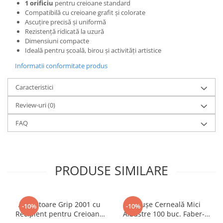
1 orificiu
pentru creioane standard
Dosare Carton
Compatibilă cu creioane grafit și colorate
Ascuțire precisă și uniformă
Dosare Plastic
Rezistență ridicată la uzură
Folii de protecție
Dimensiuni compacte
Ideală pentru școală, birou și activități artistice
Mape
Penare
Informatii conformitate produs
Penare cu doua compartimente
Caracteristici
Penare cu trei compartimente
Review-uri
(0)
Penare cu un compartiment
Penare echipate
FAQ
Penare neechipate
Pictură și desen
Accesorii pentru pictură
PRODUSE SIMILARE
Acuarele
Creioane grafit și cărbune
Culori acrilice
Ascuțitoare Grip 2001 cu
Cartușe Cerneală Mici
-10%
-10%
Culori în ulei
Recipient pentru Creioane
Albastre 100 buc. Faber-