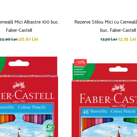
rneală Mici Albastre 100 buc.
Rezerve Stilou Mici cu Cerneal
Faber-Castell
buc. Faber-Castell
20,61 Lei
12,15 Lei
22,90 Lei
13,50 Lei
-10%