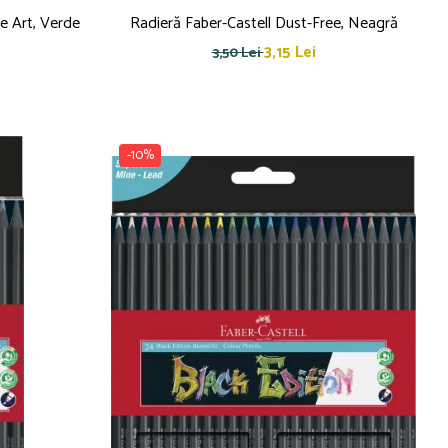
e Art, Verde
Radieră Faber-Castell Dust-Free, Neagră
3,15 Lei
3,50 Lei
-10%