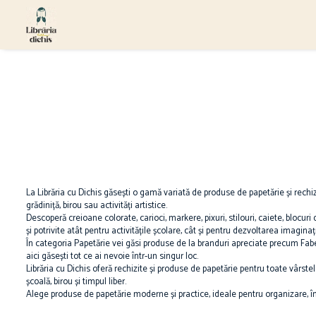
Papetărie
Ghiozdane
Hape
Accesorii școlare
Ghiozdane cu Roți
Jucării pentru Bebeluși
Numărători
Ghiozdane Ergonomice
Ascuțire și ștergere
Ghiozdane grădiniță
Ascuțitori
Ghiozdane școală
Corectoare
Ghiozdane Clasa Pregătitoare
Radiere
Ghiozdane Clasele I-IV
Birotică și organizare birou
La Librăria cu Dichis găsești o gamă variată de produse de papetărie și rechiz
Ghiozdane Gimnaziu și Liceu
grădiniță, birou sau activități artistice.
Agrafe de birou
Descoperă creioane colorate, carioci, markere, pixuri, stilouri, caiete, blocuri
și potrivite atât pentru activitățile școlare, cât și pentru dezvoltarea imaginați
Benzi adezive
În categoria Papetărie vei găsi produse de la branduri apreciate precum Faber
Capsatoare
aici găsești tot ce ai nevoie într-un singur loc.
Capse
Librăria cu Dichis oferă rechizite și produse de papetărie pentru toate vârstele
școală, birou și timpul liber.
Decapsatoare
Alege produse de papetărie moderne și practice, ideale pentru organizare, înv
Perforatoare