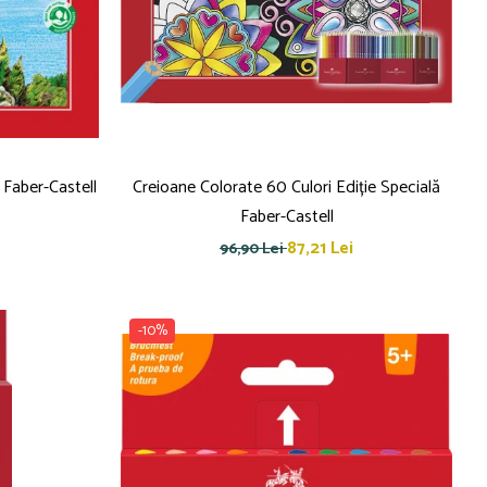
 Faber-Castell
Creioane Colorate 60 Culori Ediție Specială
Faber-Castell
87,21 Lei
96,90 Lei
-10%