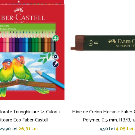
orate Triunghiulare 24 Culori +
Mine de Creion Mecanic Faber-C
itoare Eco Faber-Castell
Polymer, 0,5 mm, HB/B, 1
26,91 Lei
4,05 Lei
29,90 Lei
4,50 Lei