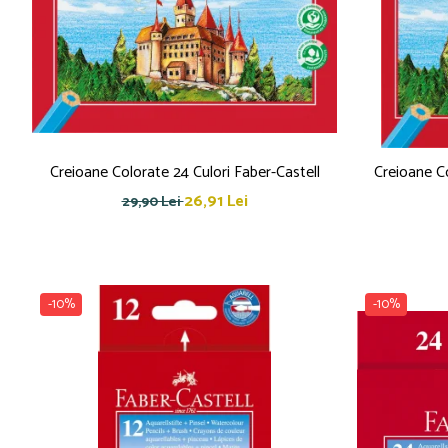
Caiete mecanice
Clipboard-uri
Dosare Carton
Dosare Plastic
Folii de protecție
Mape
Creioane Colorate 24 Culori Faber-Castell
Creioane Co
Penare
26,91 Lei
29,90 Lei
Penare cu doua compartimente
Penare cu trei compartimente
Penare cu un compartiment
Penare echipate
-10%
-10%
Penare neechipate
Pictură și desen
Accesorii pentru pictură
Acuarele
Creioane grafit și cărbune