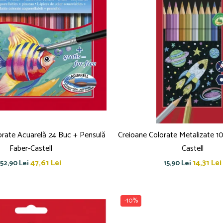
orate Acuarelă 24 Buc + Pensulă
Creioane Colorate Metalizate 10
Faber-Castell
Castell
47,61 Lei
14,31 Lei
52,90 Lei
15,90 Lei
-10%