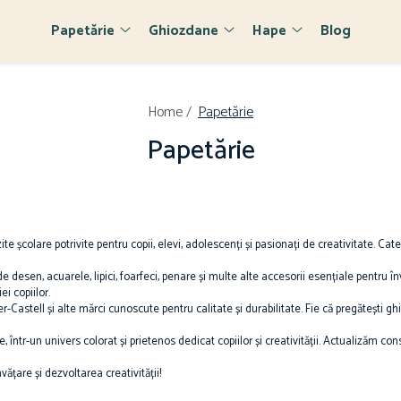
Papetărie
Ghiozdane
Hape
Blog
Home /
Papetărie
Papetărie
ite școlare potrivite pentru copii, elevi, adolescenți și pasionați de creativitate. C
 de desen, acuarele, lipici, foarfeci, penare și multe alte accesorii esențiale pentru 
ei copiilor.
-Castell și alte mărci cunoscute pentru calitate și durabilitate. Fie că pregătești 
, într-un univers colorat și prietenos dedicat copiilor și creativității. Actualizăm co
ățare și dezvoltarea creativității!