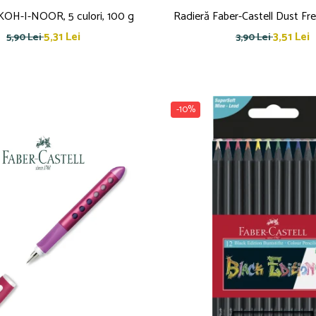
ă KOH-I-NOOR, 5 culori, 100 g
Radieră Faber-Castell Dust Fre
5,31 Lei
3,51 Lei
5,90 Lei
3,90 Lei
-10%