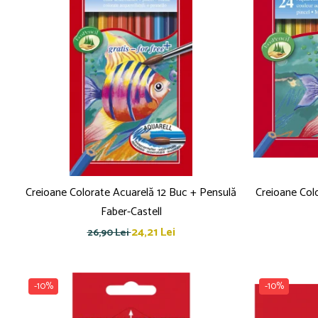
Culori acrilice
Culori în ulei
Pensule
Plastilină
Tempera și Guașe
Tăiere și lipire
Foarfeci
Lipici
Creioane Colorate Acuarelă 12 Buc + Pensulă
Creioane Col
Faber-Castell
24,21 Lei
26,90 Lei
-10%
-10%