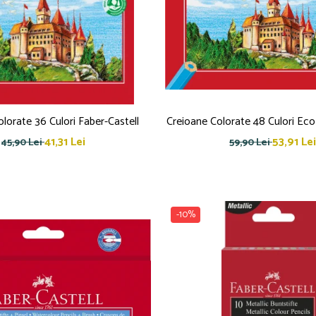
lorate 36 Culori Faber-Castell
Creioane Colorate 48 Culori Eco
41,31 Lei
53,91 Lei
45,90 Lei
59,90 Lei
-10%