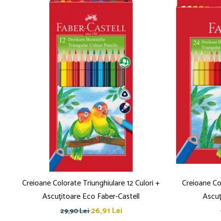
Creioane Colorate Triunghiulare 12 Culori +
Creioane Col
Ascuțitoare Eco Faber-Castell
Ascuț
26,91 Lei
29,90 Lei