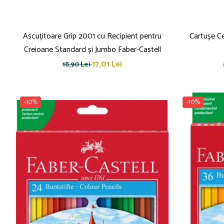
Brush Pen-uri
Carioci
Ascuțitoare Grip 2001 cu Recipient pentru
Cartușe Ce
Creioane cerate
Creioane Standard și Jumbo Faber-Castell
Creioane colorate
Creioane mecanice
17,01 Lei
18,90 Lei
Linere
Markere
Mine pentru creioane mecanice
-10%
-10%
Pixuri
Rezerve stilouri
Rollere
Stilouri
Măsurare și trasare
Rigle
Organizare și Arhivare
Accesorii de organizare
Bibliorafturi