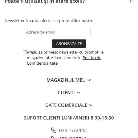
Poate fi utilizat și în afara școlii?
Brush Pen-uri
Carioci
Newsletter
Nu rata ofertele si promotiile noastre
Creioane cerate
Creioane colorate
Creioane mecanice
Linere
Vreau sa primesc newsletter cu promotiile
Markere
magazinului. Afla mai multe in
Politica de
Mine pentru creioane mecanice
Confidentialitate
Pixuri
Rezerve stilouri
MAGAZINUL MEU
Rollere
CLIENTI
Stilouri
Măsurare și trasare
DATE COMERCIALE
Rigle
SUPORT CLIENTI
LUNI-VINERI 8:30-16:30
Organizare și Arhivare
Accesorii de organizare
0751572442
Bibliorafturi