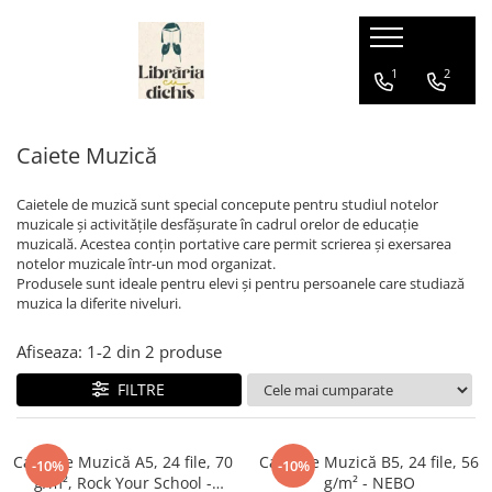
Papetărie
Ghiozdane
Hape
1
2
Accesorii școlare
Ghiozdane cu Roți
Jucării pentru Bebeluși
Caiete Muzică
Numărători
Ghiozdane Ergonomice
Ascuțire și ștergere
Ghiozdane grădiniță
Caietele de muzică sunt special concepute pentru studiul notelor
Ascuțitori
Ghiozdane școală
muzicale și activitățile desfășurate în cadrul orelor de educație
Corectoare
muzicală. Acestea conțin portative care permit scrierea și exersarea
Ghiozdane Clasa Pregătitoare
notelor muzicale într-un mod organizat.
Radiere
Ghiozdane Clasele I-IV
Produsele sunt ideale pentru elevi și pentru persoanele care studiază
Birotică și organizare birou
muzica la diferite niveluri.
Ghiozdane Gimnaziu și Liceu
Agrafe de birou
Afiseaza:
1-
2
din
2
produse
Benzi adezive
FILTRE
Capsatoare
Capse
Decapsatoare
Caiet de Muzică A5, 24 file, 70
Caiet de Muzică B5, 24 file, 56
-10%
-10%
Perforatoare
g/m², Rock Your School -
g/m² - NEBO