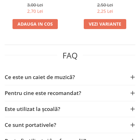
Herlitz
Suporturi și organizatoare de birou
3,00 Lei
2,50 Lei
2,70 Lei
2,25 Lei
Caiete și Blocuri
Blocnotesuri
ADAUGA IN COS
VEZI VARIANTE
Blocuri de desen
Caiete Biologie
Caiete cu Spirală
FAQ
Caiete Dictando
Caiete Geografie
Caiete Matematica
Ce este un caiet de muzică?
Caiete Muzică
Caiete Studențești
Pentru cine este recomandat?
Caiete Tip I
Caiete Tip II
Este utilizat la școală?
Caiete Velin
Vocabulare
Ce sunt portativele?
Calculatoare
Instrumente de scris și desen