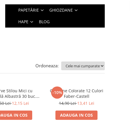
PAPETĂRIE
GHIOZDANE
HAPE
BLOG
Ordoneaza:
ve Stilou Mici cu
Creioane Colorate 12 Culori
-10%
lă Albastră 30 buc.
Faber-Castell
Faber-Castell
50 Lei
12,15 Lei
14,90 Lei
13,41 Lei
AUGA IN COS
ADAUGA IN COS