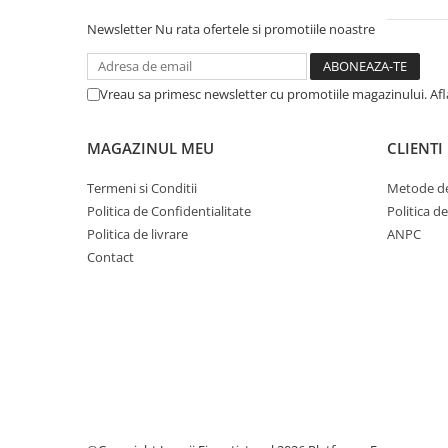
Caiete mecanice
Newsletter
Nu rata ofertele si promotiile noastre
Clipboard-uri
Dosare Carton
Vreau sa primesc newsletter cu promotiile magazinului. Af
Dosare Plastic
Folii de protecție
MAGAZINUL MEU
CLIENTI
Mape
Penare
Termeni si Conditii
Metode de
Politica de Confidentialitate
Politica d
Penare cu doua compartimente
Politica de livrare
ANPC
Penare cu trei compartimente
Contact
Penare cu un compartiment
Penare echipate
Penare neechipate
Pictură și desen
Accesorii pentru pictură
Acuarele
Creioane grafit și cărbune