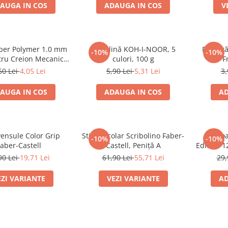
AUGA IN COS
ADAUGA IN COS
V
per Polymer 1.0 mm
Plastilină KOH-I-NOOR, 5
Radieră
-10%
-10%
ru Creion Mecanic
culori, 100 g
F
aber-Castell
50 Lei
4,05 Lei
5,90 Lei
5,31 Lei
3,
AUGA IN COS
ADAUGA IN COS
AD
Pensule Color Grip
Stilou Școlar Scribolino Faber-
Creio
-10%
-10%
aber-Castell
Castell, Peniță A
Edition 1
90 Lei
19,71 Lei
61,90 Lei
55,71 Lei
29,
EZI VARIANTE
VEZI VARIANTE
AD