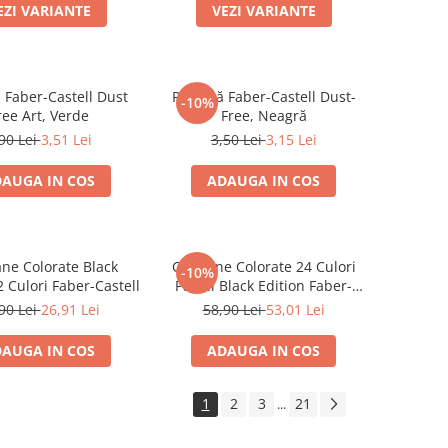
EZI VARIANTE
VEZI VARIANTE
 Faber-Castell Dust
Radieră Faber-Castell Dust-
-10%
ree Art, Verde
Free, Neagră
90 Lei
3,51 Lei
3,50 Lei
3,15 Lei
AUGA IN COS
ADAUGA IN COS
ane Colorate Black
Creioane Colorate 24 Culori
-10%
2 Culori Faber-Castell
Pastel Black Edition Faber-
Castell
90 Lei
26,91 Lei
58,90 Lei
53,01 Lei
AUGA IN COS
ADAUGA IN COS
1
2
3
21
...