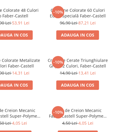
e Colorate 48 Culori
Creioane Colorate 60 Culori
-10%
o Faber-Castell
Ediție Specială Faber-Castell
90 Lei
53,91 Lei
96,90 Lei
87,21 Lei
AUGA IN COS
ADAUGA IN COS
 Colorate Metalizate
Creioane Cerate Triunghiulare
-10%
lori Faber-Castell
Grip, 12 Culori, Faber-Castell
90 Lei
14,31 Lei
14,90 Lei
13,41 Lei
AUGA IN COS
ADAUGA IN COS
de Creion Mecanic
Mine de Creion Mecanic
-10%
stell Super-Polymer,
Faber-Castell Super-Polymer,
, HB/B, 12 Bucăți
0,7 mm, HB/B, 12 Bucăți
50 Lei
4,05 Lei
4,50 Lei
4,05 Lei