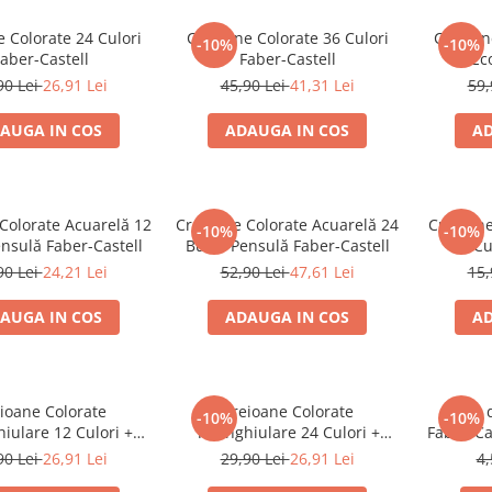
 Colorate 24 Culori
Creioane Colorate 36 Culori
Creioan
-10%
-10%
aber-Castell
Faber-Castell
Ec
90 Lei
26,91 Lei
45,90 Lei
41,31 Lei
59,
AUGA IN COS
ADAUGA IN COS
AD
Colorate Acuarelă 12
Creioane Colorate Acuarelă 24
Creioane
-10%
-10%
nsulă Faber-Castell
Buc + Pensulă Faber-Castell
10 Cu
90 Lei
24,21 Lei
52,90 Lei
47,61 Lei
15,
AUGA IN COS
ADAUGA IN COS
AD
ioane Colorate
Creioane Colorate
Mine 
-10%
-10%
iulare 12 Culori +
Triunghiulare 24 Culori +
Faber-Ca
re Eco Faber-Castell
Ascuțitoare Eco Faber-Castell
0,5 mm
90 Lei
26,91 Lei
29,90 Lei
26,91 Lei
4,