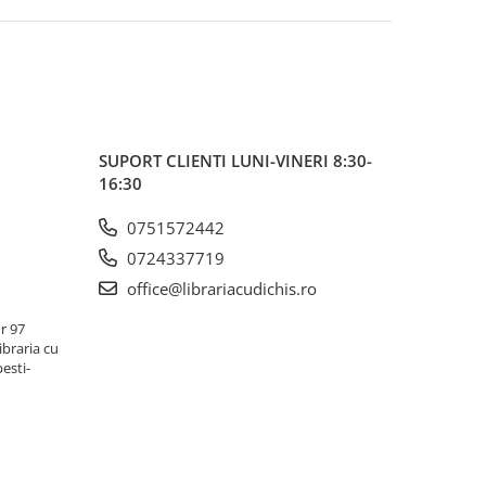
SUPORT CLIENTI
LUNI-VINERI 8:30-
16:30
0751572442
0724337719
office@librariacudichis.ro
r 97
ibraria cu
pesti-