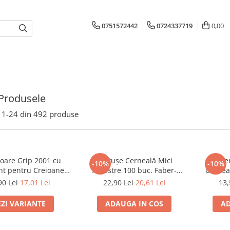
0751572442
0724337719
0,00
Produsele
1-
24
din
492
produse
toare Grip 2001 cu
Cartușe Cerneală Mici
Rezer
-10%
-10%
nt pentru Creioane
Albastre 100 buc. Faber-
Cernea
rd și Jumbo Faber-
Castell
90 Lei
17,01 Lei
22,90 Lei
20,61 Lei
13,
Castell
EZI VARIANTE
ADAUGA IN COS
AD