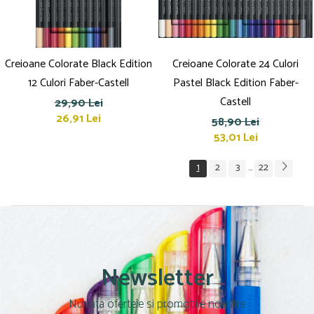
Creioane Colorate Black Edition
Creioane Colorate 24 Culori
12 Culori Faber-Castell
Pastel Black Edition Faber-
Castell
29,90 Lei
26,91 Lei
58,90 Lei
53,01 Lei
1
2
3
22
...
Newsletter
Nu rata ofertele si promotiile noastre