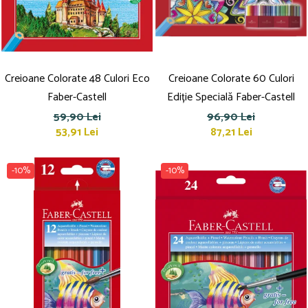
Culori acrilice
Culori în ulei
Pensule
Plastilină
Tempera și Guașe
Creioane Colorate 48 Culori Eco
Creioane Colorate 60 Culori
Tăiere și lipire
Faber-Castell
Ediție Specială Faber-Castell
Foarfeci
59,90 Lei
96,90 Lei
Lipici
53,91 Lei
87,21 Lei
-10%
-10%