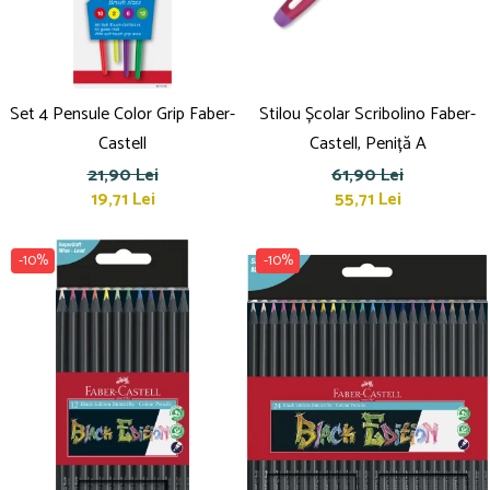
Set 4 Pensule Color Grip Faber-
Stilou Școlar Scribolino Faber-
Castell
Castell, Peniță A
21,90 Lei
61,90 Lei
19,71 Lei
55,71 Lei
-10%
-10%