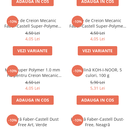
Culori acrilice
ADAUGA IN COS
ADAUGA IN COS
Culori în ulei
Pensule
Mine de Creion Mecanic
Mine de Creion Mecanic
-10%
-10%
Plastilină
Faber-Castell Super-Polymer,
Faber-Castell Super-Polymer,
Tempera și Guașe
0,5 mm, HB/B, 12 Bucăți
0,7 mm, HB/B, 12 Bucăți
4,50 Lei
4,50 Lei
Tăiere și lipire
4,05 Lei
4,05 Lei
Foarfeci
VEZI VARIANTE
VEZI VARIANTE
Lipici
Mine Super Polymer 1.0 mm
Plastilină KOH-I-NOOR, 5
-10%
-10%
HB pentru Creion Mecanic
culori, 100 g
Faber-Castell
4,50 Lei
5,90 Lei
4,05 Lei
5,31 Lei
ADAUGA IN COS
ADAUGA IN COS
Radieră Faber-Castell Dust
Radieră Faber-Castell Dust-
-10%
-10%
Free Art, Verde
Free, Neagră