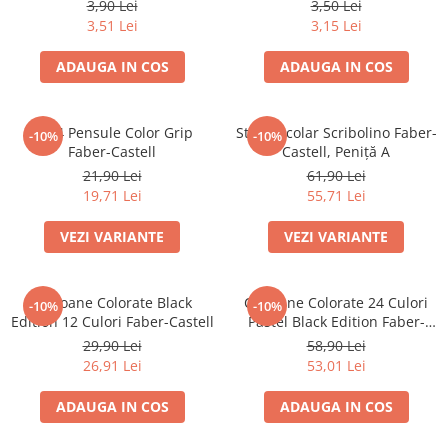
3,90 Lei
3,50 Lei
3,51 Lei
3,15 Lei
ADAUGA IN COS
ADAUGA IN COS
Set 4 Pensule Color Grip
Stilou Școlar Scribolino Faber-
-10%
-10%
Faber-Castell
Castell, Peniță A
21,90 Lei
61,90 Lei
19,71 Lei
55,71 Lei
VEZI VARIANTE
VEZI VARIANTE
Creioane Colorate Black
Creioane Colorate 24 Culori
-10%
-10%
Edition 12 Culori Faber-Castell
Pastel Black Edition Faber-
Castell
29,90 Lei
58,90 Lei
26,91 Lei
53,01 Lei
ADAUGA IN COS
ADAUGA IN COS