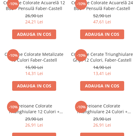
Creioane Colorate Acuarelă 12
Creioane Colorate Acuarelă 24
-10%
-10%
Caiete mecanice
Buc + Pensulă Faber-Castell
Buc + Pensulă Faber-Castell
Clipboard-uri
26,90 Lei
52,90 Lei
24,21 Lei
47,61 Lei
Dosare Carton
Dosare Plastic
ADAUGA IN COS
ADAUGA IN COS
Folii de protecție
Mape
Creioane Colorate Metalizate
Creioane Cerate Triunghiulare
Penare
-10%
-10%
10 Culori Faber-Castell
Grip, 12 Culori, Faber-Castell
Penare cu doua compartimente
15,90 Lei
14,90 Lei
Penare cu trei compartimente
14,31 Lei
13,41 Lei
Penare cu un compartiment
ADAUGA IN COS
ADAUGA IN COS
Penare echipate
Penare neechipate
Pictură și desen
Creioane Colorate
Creioane Colorate
-10%
-10%
Triunghiulare 12 Culori +
Triunghiulare 24 Culori +
Accesorii pentru pictură
Ascuțitoare Eco Faber-Castell
Ascuțitoare Eco Faber-Castell
29,90 Lei
29,90 Lei
Acuarele
26,91 Lei
26,91 Lei
Creioane grafit și cărbune