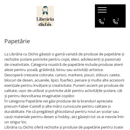
Papetărie
Ghiozdane
Hape
1
2
Accesorii școlare
Ghiozdane cu Roți
Jucării pentru Bebeluși
Papetărie
Numărători
Ghiozdane Ergonomice
Ascuțire și ștergere
Ghiozdane grădiniță
La Librăria cu Dichis găsești o gamă variată de produse de papetărie și
Ascuțitori
Ghiozdane școală
rechizite școlare potrivite pentru copii, elevi, adolescenți și pasionați
Corectoare
de creativitate. Categoria noastră de papetărie include produse atent
Ghiozdane Clasa Pregătitoare
alese pentru școală, grădiniță, birou sau activități artistice.
Radiere
Ghiozdane Clasele I-IV
Descoperă creioane colorate, carioci, markere, pixuri, stilouri, caiete,
Birotică și organizare birou
blocuri de desen, acuarele, lipici, foarfeci, penare și multe alte accesorii
Ghiozdane Gimnaziu și Liceu
esențiale pentru învățare și creativitate. Punem accent pe produse de
Agrafe de birou
calitate, ușor de utilizat și potrivite atât pentru activitățile școlare, cât
Benzi adezive
și pentru dezvoltarea imaginației copiilor.
În categoria Papetărie vei găsi produse de la branduri apreciate
Capsatoare
precum Faber-Castell și alte mărci cunoscute pentru calitate și
Capse
durabilitate. Fie că pregătești ghiozdanul pentru noul an școlar sau
cauți materiale pentru desen și hobby, aici găsești tot ce ai nevoie într-
Decapsatoare
un singur loc.
Perforatoare
Librăria cu Dichis oferă rechizite și produse de papetărie pentru toate