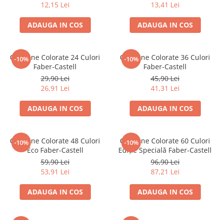
12,15 Lei
13,41 Lei
Brush Pen-uri
Carioci
ADAUGA IN COS
ADAUGA IN COS
Creioane cerate
Creioane colorate
Creioane Colorate 24 Culori
Creioane Colorate 36 Culori
-10%
-10%
Creioane mecanice
Faber-Castell
Faber-Castell
Linere
29,90 Lei
45,90 Lei
Markere
26,91 Lei
41,31 Lei
Mine pentru creioane mecanice
ADAUGA IN COS
ADAUGA IN COS
Pixuri
Rezerve stilouri
Rollere
Creioane Colorate 48 Culori
Creioane Colorate 60 Culori
-10%
-10%
Eco Faber-Castell
Ediție Specială Faber-Castell
Stilouri
59,90 Lei
96,90 Lei
Măsurare și trasare
53,91 Lei
87,21 Lei
Rigle
Organizare și Arhivare
ADAUGA IN COS
ADAUGA IN COS
Accesorii de organizare
Bibliorafturi