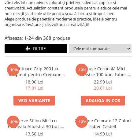
vârstele, într-un univers colorat și prietenos dedicat copiilor și
Suporturi și organizatoare de birou
creativității. Actualizăm constant produsele pentru a aduce cele mai
Caiete și Blocuri
noi colecții și articole utile pentru școală, birou și timpul liber.
Alege produse de papetărie moderne și practice, ideale pentru
Blocnotesuri
organizare, învățare și dezvoltarea creativității!
Blocuri de desen
Caiete Biologie
Afiseaza:
1-
24
din
368
produse
Caiete cu Spirală
FILTRE
Caiete Dictando
Caiete Geografie
Ascuțitoare Grip 2001 cu
Cartușe Cerneală Mici
Caiete Matematica
-10%
-10%
Recipient pentru Creioane
Albastre 100 buc. Faber-
Caiete Muzică
Standard și Jumbo Faber-
Castell
18,90 Lei
22,90 Lei
Caiete Studențești
Castell
17,01 Lei
20,61 Lei
Caiete Tip I
VEZI VARIANTE
ADAUGA IN COS
Caiete Tip II
Caiete Velin
Vocabulare
Rezerve Stilou Mici cu
Creioane Colorate 12 Culori
-10%
-10%
Calculatoare
Cerneală Albastră 30 buc.
Faber-Castell
Faber-Castell
13,50 Lei
14,90 Lei
Instrumente de scris și desen