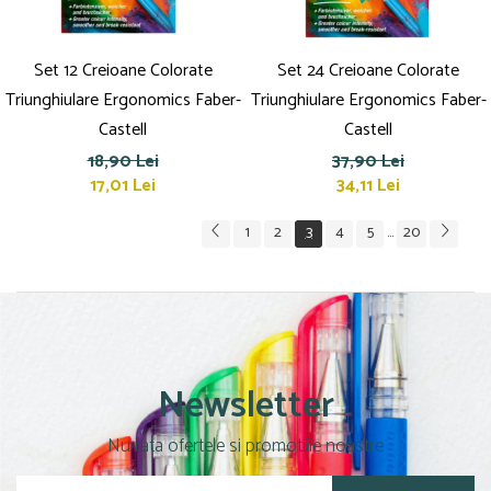
Set 12 Creioane Colorate
Set 24 Creioane Colorate
Triunghiulare Ergonomics Faber-
Triunghiulare Ergonomics Faber-
Castell
Castell
18,90 Lei
37,90 Lei
17,01 Lei
34,11 Lei
1
2
3
4
5
20
...
Newsletter
Nu rata ofertele si promotiile noastre