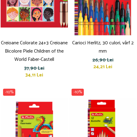
Brush Pen-uri
Carioci
Creioane cerate
Creioane colorate
Creioane mecanice
Creioane Colorate 24+3 Creioane
Carioci Herlitz, 30 culori, vârf 2
Linere
Bicolore Piele Children of the
mm
Markere
World Faber-Castell
26,90 Lei
Mine pentru creioane mecanice
24,21 Lei
37,90 Lei
Pixuri
34,11 Lei
Rezerve stilouri
Rollere
-10%
-10%
Stilouri
Măsurare și trasare
Rigle
Organizare și Arhivare
Accesorii de organizare
Bibliorafturi