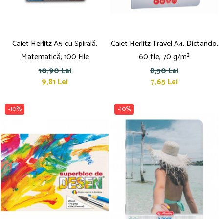
Caiet Herlitz A5 cu Spirală,
Caiet Herlitz Travel A4, Dictando,
Matematică, 100 File
60 file, 70 g/m²
10,90 Lei
8,50 Lei
9,81 Lei
7,65 Lei
-10%
-10%