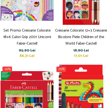
Suporturi și organizatoare de birou
Caiete și Blocuri
Blocnotesuri
Blocuri de desen
Caiete Biologie
Set Promo Creioane Colorate
Creioane Colorate 12+3 Creioane
Caiete cu Spirală
18+6 Culori Grip 2001 Unicorni
Bicolore Piele Children of the
Caiete Dictando
Faber-Castell
World Faber-Castell
Caiete Geografie
95,90 Lei
18,90 Lei
Caiete Matematica
86,31 Lei
17,01 Lei
Caiete Muzică
Caiete Studențești
-10%
-10%
Caiete Tip I
Caiete Tip II
Caiete Velin
Vocabulare
Calculatoare
Instrumente de scris și desen